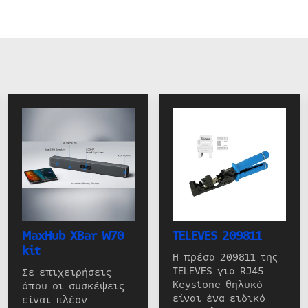
MaxHub XBar W70
TELEVES 209811
kit
Η πρέσα 209811 της
TELEVES για RJ45
Σε επιχειρήσεις
Keystone θηλυκό
όπου οι συσκέψεις
είναι ένα ειδικό
είναι πλέον