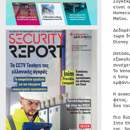
Συγκεκ
είναι 
Homeco
Μαΐου.
Δεδομέ
τώρα δ
Disney
Ωστόσο
εξακολ
συνέχε
Το Ven
η Sony
εμφάνι
Η ανακ
φέτος.
δύο τα
Πιο δύ
Into t
της, S