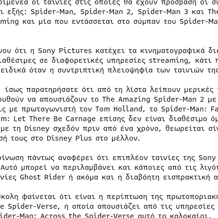
ριμένεα οι ταινίες στις οποίες θα έχουν πρόσβαση οι σ
οι εξής: Spider-Man, Spider-Man 2, Spider-Man 3 και T
ming και μία που εντάσσεται στο σύμπαν του Spider-Ma
νου ότι η Sony Pictures κατέχει τα κινηματογραφικά δι
ιαθέσιμες σε διαφορετικές υπηρεσίες streaming, κάτι 
 ειδικά όταν η συντριπτική πλειοψηφία των ταινιών της
, ίσως παρατηρήσατε ότι από τη λίστα λείπουν μερικές 
ουθούν να απουσιάζουν το The Amazing Spider-Man 2 με
ις με πρωταγωνιστή τον Tom Holland, το Spider-Man: F
om: Let There Be Carnage επίσης δεν είναι διαθέσιμο 
 με τη Disney σχεδόν πριν από ένα χρόνο, θεωρείται σί
σή τους στο Disney Plus στο μέλλον.
οίνωση πάντως αναφέρει ότι επιπλέον ταινίες της Sony
 Αυτό μπορεί να περιλαμβάνει και κάποιες από τις λιγό
ινίες Ghost Rider ή ακόμα και η διαβόητη εισπρακτική 
σκολη φαίνεται ότι είναι η περίπτωση της πρωτοποριακ
he Spider-Verse, η οποία απουσιάζει από τις υπηρεσίες
pider-Man: Across the Spider-Verse αυτό το καλοκαίρι.