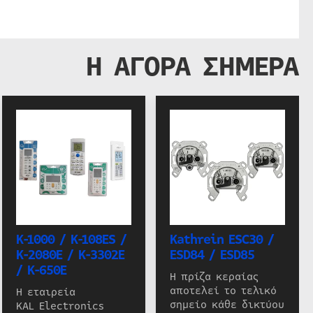
Η ΑΓΟΡΑ ΣΗΜΕΡΑ
K-1000 / K-108ES /
Kathrein ESC30 /
K-2080E / K-3302E
ESD84 / ESD85
/ K-650E
Η πρίζα κεραίας
αποτελεί το τελικό
Η εταιρεία
σημείο κάθε δικτύου
KAL Electronics