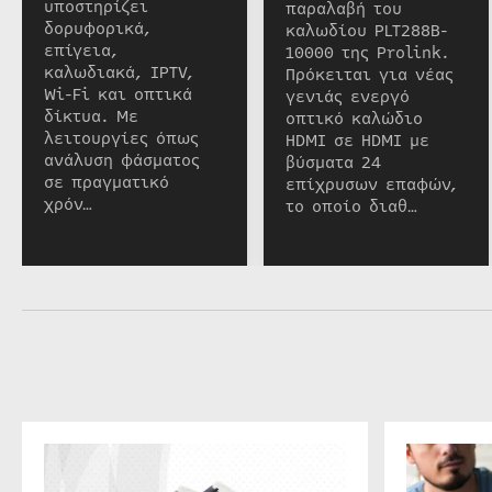
υποστηρίζει
παραλαβή του
δορυφορικά,
καλωδίου PLT288B-
επίγεια,
10000 της Prolink.
καλωδιακά, IPTV,
Πρόκειται για νέας
Wi-Fi και οπτικά
γενιάς ενεργό
δίκτυα. Με
οπτικό καλώδιο
λειτουργίες όπως
HDMI σε HDMI με
ανάλυση φάσματος
βύσματα 24
σε πραγματικό
επίχρυσων επαφών,
χρόν…
το οποίο διαθ…