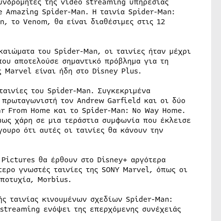
υνδρομητές της video streaming υπηρεσίας
he Amazing Spider-Man. Η ταινία Spider-Man:
n, το Venom, θα είναι διαθέσιμες στις 12
καιώματα του Spider-Man, οι ταινίες ήταν μέχρι
που αποτελούσε σημαντικό πρόβλημα για τη
 Marvel είναι ήδη στο Disney Plus.
ταινίες του Spider-Man. Συγκεκριμένα
 πρωταγωνιστή τον Andrew Garfield και οι δύο
ar From Home και το Spider-Man: No Way Home.
όμως χάρη σε μια τεράστια συμφωνία που έκλεισε
γουρο ότι αυτές οι ταινίες θα κάνουν την
 Pictures θα έρθουν στο Disney+ αργότερα
τερο γνωστές ταινίες της SONY Marvel, όπως οι
αποτυχία, Morbius.
ής ταινίας κινουμένων σχεδίων Spider-Man:
 streaming ενόψει της επερχόμενης συνέχειάς