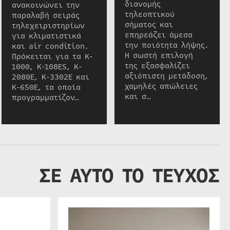
διανομής
ανακοινώνει την
τηλεοπτικού
παραλαβή σειράς
σήματος και
τηλεχειριστηρίων
επηρεάζει άμεσα
για κλιματιστικά
την ποιότητα λήψης.
και air condition.
Η σωστή επιλογή
Πρόκειται για τα K-
της εξασφαλίζει
1000, K-108ES, K-
αξιόπιστη μετάδοση,
2080E, K-3302E και
χαμηλές απώλειες
K-650E, τα οποία
και σ…
προγραμματίζον…
ΣΕ ΑΥΤΟ ΤΟ ΤΕΥΧΟΣ