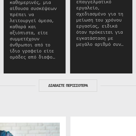
επαγγελματικό
καθημερινές, μια
εργαλείο,
αίθουσα συσκέψεων
σχεδιασμένο για τη
πρέπει να
μείωση του χρόνου
λειτουργεί άμεσα,
εργασίας, ειδικά
καθαρά και
όταν πρόκειται για
αξιόπιστα, είτε
εγκατάσταση με
συμμετέχουν
μεγάλο αριθμό συν…
άνθρωποι από το
ίδιο γραφείο είτε
ομάδες από διαφο…
ΔΙΑΒΑΣΤΕ ΠΕΡΙΣΣΟΤΕΡΑ