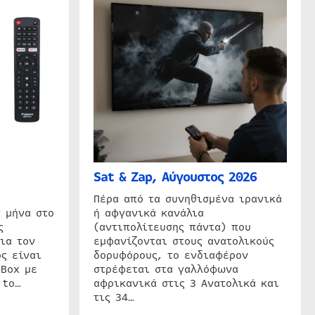
Sat & Zap, Αύγουστος 2026
η
Πέρα από τα συνηθισμένα ιρανικά
 μήνα στο
ή αφγανικά κανάλια
ς
(αντιπολίτευσης πάντα) που
ια τον
εμφανίζονται στους ανατολικούς
ς είναι
δορυφόρους, το ενδιαφέρον
 Box με
στρέφεται στα γαλλόφωνα
 to…
αφρικανικά στις 3 Ανατολικά και
τις 34…