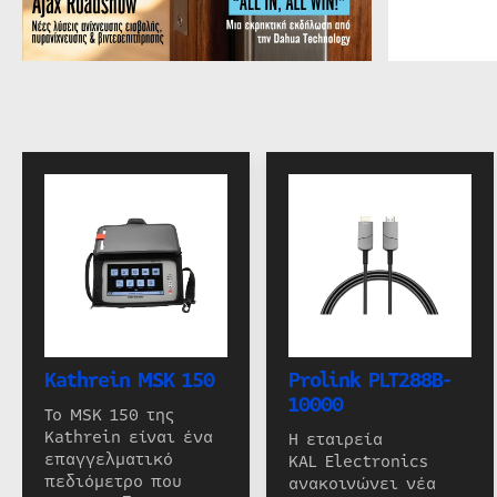
Kathrein MSK 150
Prolink PLT288B-
10000
Το MSK 150 της
Kathrein είναι ένα
Η εταιρεία
επαγγελματικό
KAL Electronics
πεδιόμετρο που
ανακοινώνει νέα