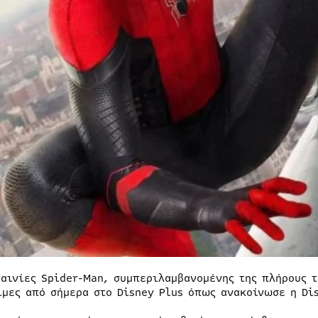
ταινίες Spider-Man, συμπεριλαμβανομένης της πλήρους τ
ιμες από σήμερα στο Disney Plus όπως ανακοίνωσε η Di