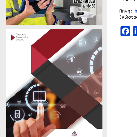
Πηγή:
(Κώστα
F