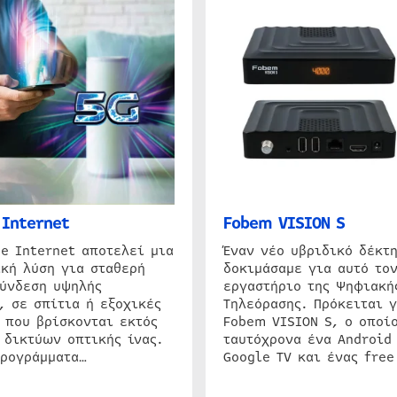
Internet
Fobem VISION S
e Internet αποτελεί μια
Έναν νέο υβριδικό δέκτ
κή λύση για σταθερή
δοκιμάσαμε για αυτό τον
σύνδεση υψηλής
εργαστήριο της Ψηφιακή
, σε σπίτια ή εξοχικές
Τηλεόρασης. Πρόκειται γ
 που βρίσκονται εκτός
Fobem VISION S, ο οποίο
 δικτύων οπτικής ίνας.
ταυτόχρονα ένα Android
προγράμματα…
Google TV και ένας free