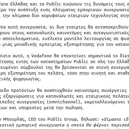
fone Ελλάδας και τα Public ενώνουν τις δυνάμεις τους 
τρο την ανάπτυξη ενός πλέγματος εμπορικών συνεργασι
ι την κλίμακα δύο κορυφαίων εταιριών τεχνολογίας στ
νέα αυτή συνεργασία, οι δυο εταιρίες θα ανταποκριθούν
ρουν στους καταναλωτές καινοτόμες και ανταγωνιστικές
α αποτελεσματικό, ευέλικτο μοντέλο λειτουργίας σε φυσ
ο μιας μοναδικής εμπειρίας εξυπηρέτησης για τον καταν
αίσιο αυτό, η Vodafone θα επεκτείνει σημαντικά το δίκ
έτησης εντός των καταστημάτων Public σε όλη την Ελλάδ
κευμένοι σύμβουλοί της θα βρίσκονται σε στενή συνεργ
ερη εξυπηρέτηση του πελάτη, τόσο στην κινητή και σταθ
τικής ψυχαγωγίας.
πεδο προϊόντων θα αναπτυχθούν καινοτόμες συνέργειες 
ς εξαργυρώσεις για καταναλωτές και εταιρικούς πελάτε
ίπεδες συνεργασίες (omnichannel), εκμεταλλευόμενοι τ
των και υπηρεσίες μετά την πώληση.
υ Μπουρλάς, CEO του Public Group, δήλωσε: «
Είμαστε ιδ
ιστική εμπορική συνεργασία η οποία θα φέρνει περισσό