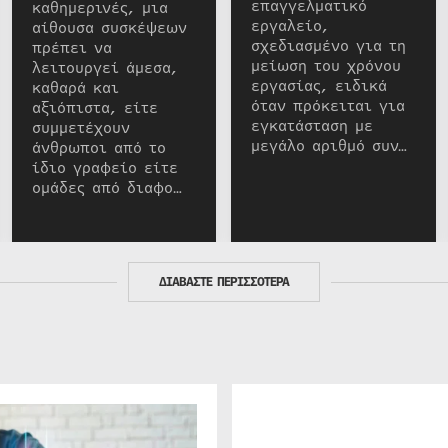
επαγγελματικό
καθημερινές, μια
εργαλείο,
αίθουσα συσκέψεων
σχεδιασμένο για τη
πρέπει να
μείωση του χρόνου
λειτουργεί άμεσα,
εργασίας, ειδικά
καθαρά και
όταν πρόκειται για
αξιόπιστα, είτε
εγκατάσταση με
συμμετέχουν
μεγάλο αριθμό συν…
άνθρωποι από το
ίδιο γραφείο είτε
ομάδες από διαφο…
ΔΙΑΒΑΣΤΕ ΠΕΡΙΣΣΟΤΕΡΑ