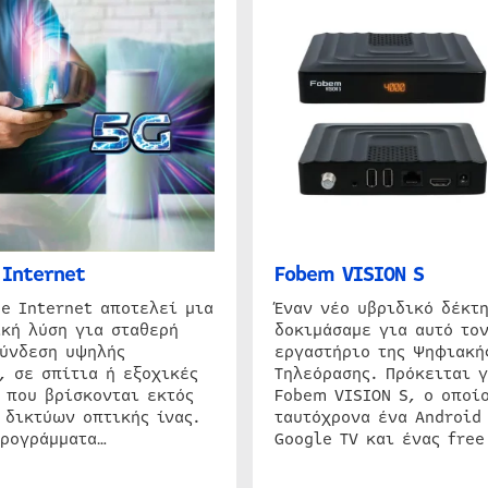
Internet
Fobem VISION S
e Internet αποτελεί μια
Έναν νέο υβριδικό δέκτ
κή λύση για σταθερή
δοκιμάσαμε για αυτό τον
σύνδεση υψηλής
εργαστήριο της Ψηφιακή
, σε σπίτια ή εξοχικές
Τηλεόρασης. Πρόκειται γ
 που βρίσκονται εκτός
Fobem VISION S, ο οποίο
 δικτύων οπτικής ίνας.
ταυτόχρονα ένα Android
προγράμματα…
Google TV και ένας free