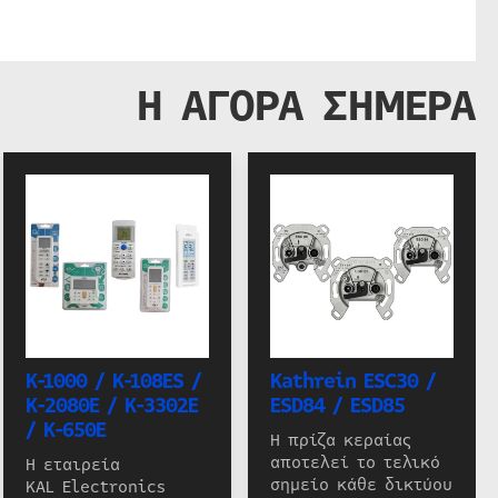
Η ΑΓΟΡΑ ΣΗΜΕΡΑ
K-1000 / K-108ES /
Kathrein ESC30 /
K-2080E / K-3302E
ESD84 / ESD85
/ K-650E
Η πρίζα κεραίας
αποτελεί το τελικό
Η εταιρεία
σημείο κάθε δικτύου
KAL Electronics