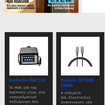
Kathrein MSK 150
Prolink PLT288B-
10000
Το MSK 150 της
Kathrein είναι ένα
Η εταιρεία
επαγγελματικό
KAL Electronics
πεδιόμετρο που
ανακοινώνει νέα