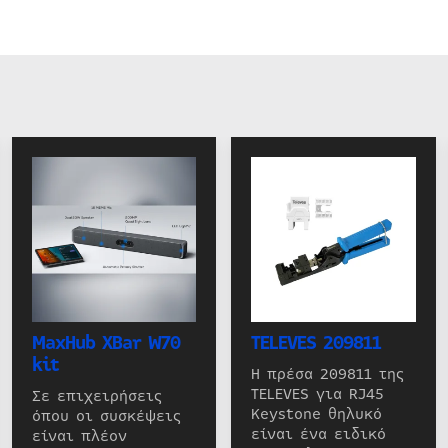
MaxHub XBar W70
TELEVES 209811
kit
Η πρέσα 209811 της
TELEVES για RJ45
Σε επιχειρήσεις
Keystone θηλυκό
όπου οι συσκέψεις
είναι ένα ειδικό
είναι πλέον