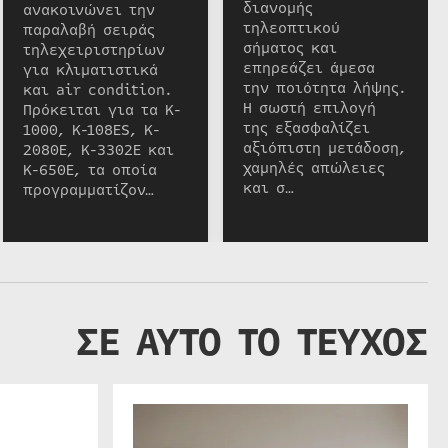
διανομής
ανακοινώνει την
τηλεοπτικού
παραλαβή σειράς
σήματος και
τηλεχειριστηρίων
επηρεάζει άμεσα
για κλιματιστικά
την ποιότητα λήψης.
και air condition.
Η σωστή επιλογή
Πρόκειται για τα K-
της εξασφαλίζει
1000, K-108ES, K-
αξιόπιστη μετάδοση,
2080E, K-3302E και
χαμηλές απώλειες
K-650E, τα οποία
και σ…
προγραμματίζον…
ΣΕ ΑΥΤΟ ΤΟ ΤΕΥΧΟΣ