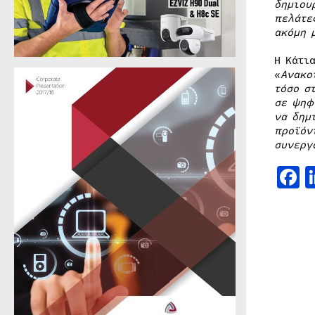
δημιου
πελάτε
ακόμη 
Η Κάτι
«
Ανακο
τόσο σ
σε ψηφ
να δημ
προϊόν
συνεργ
F