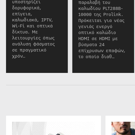
υποστηρίζει
παραλαβή του
δορυφορικά,
καλωδίου PLT288B-
επίγεια,
10000 της Prolink.
καλωδιακά, IPTV,
Πρόκειται για νέας
Wi-Fi και οπτικά
γενιάς ενεργό
δίκτυα. Με
οπτικό καλώδιο
λειτουργίες όπως
HDMI σε HDMI με
ανάλυση φάσματος
βύσματα 24
σε πραγματικό
επίχρυσων επαφών,
χρόν…
το οποίο διαθ…