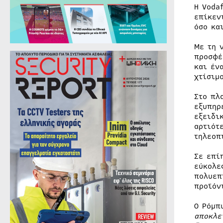
Η Voda
επίκεν
όσο κα
Με τη 
προσφέ
και έν
χτίσιμ
Στο πλ
εξυπηρ
εξειδι
αρτιότ
τηλεοπ
Σε επί
εύκολε
πολυεπ
προϊόν
O Ρόμπ
αποκλε