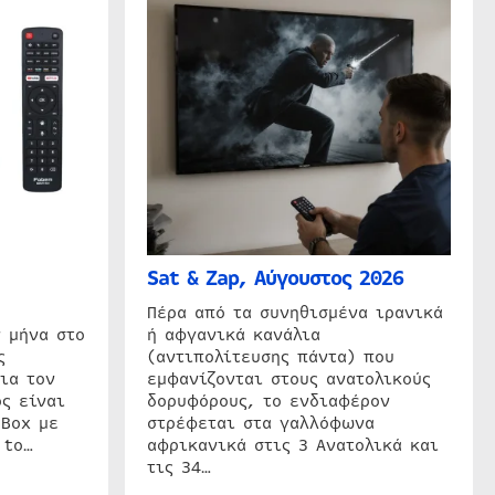
Sat & Zap, Αύγουστος 2026
η
Πέρα από τα συνηθισμένα ιρανικά
 μήνα στο
ή αφγανικά κανάλια
ς
(αντιπολίτευσης πάντα) που
ια τον
εμφανίζονται στους ανατολικούς
ς είναι
δορυφόρους, το ενδιαφέρον
 Box με
στρέφεται στα γαλλόφωνα
 to…
αφρικανικά στις 3 Ανατολικά και
τις 34…