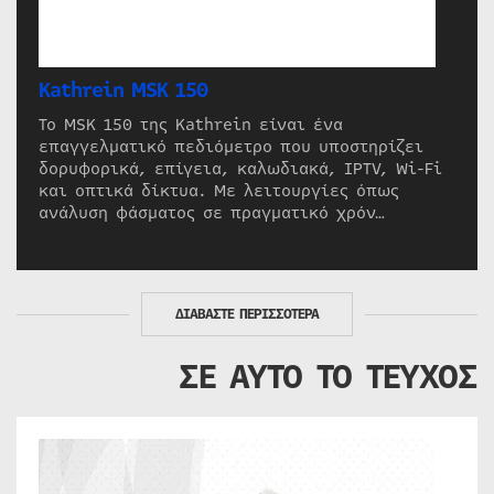
Kathrein MSK 150
Το MSK 150 της Kathrein είναι ένα
επαγγελματικό πεδιόμετρο που υποστηρίζει
δορυφορικά, επίγεια, καλωδιακά, IPTV, Wi-Fi
και οπτικά δίκτυα. Με λειτουργίες όπως
ανάλυση φάσματος σε πραγματικό χρόν…
ΔΙΑΒΑΣΤΕ ΠΕΡΙΣΣΟΤΕΡΑ
ΣΕ ΑΥΤΟ ΤΟ ΤΕΥΧΟΣ