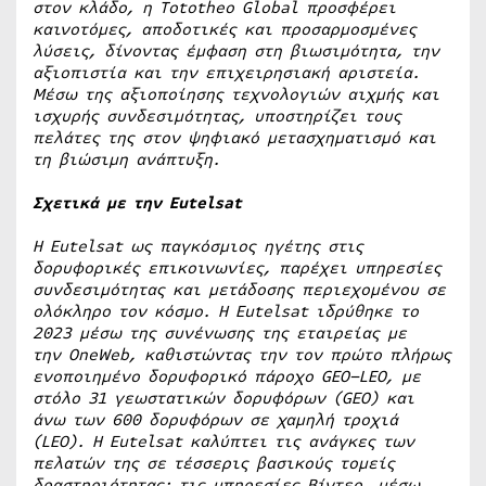
στον κλάδο, η Tototheo Global προσφέρει
καινοτόμες, αποδοτικές και προσαρμοσμένες
λύσεις, δίνοντας έμφαση στη βιωσιμότητα, την
αξιοπιστία και την επιχειρησιακή αριστεία.
Μέσω της αξιοποίησης τεχνολογιών αιχμής και
ισχυρής συνδεσιμότητας, υποστηρίζει τους
πελάτες της στον ψηφιακό μετασχηματισμό και
τη βιώσιμη ανάπτυξη.
Σχετικά με την
Eutelsat
Η
Eutelsat
ως παγκόσμιος ηγέτης στις
δορυφορικές επικοινωνίες, παρέχει υπηρεσίες
συνδεσιμότητας και μετάδοσης περιεχομένου σε
ολόκληρο τον κόσμο. Η
Eutelsat
ιδρύθηκε το
2023 μέσω της συνένωσης της εταιρείας με
την
OneWeb
, καθιστώντας την τον πρώτο πλήρως
ενοποιημένο δορυφορικό πάροχο
GEO
–
LEO
, με
στόλο 31 γεωστατικών δορυφόρων (
GEO
) και
άνω των 600 δορυφόρων σε χαμηλή τροχιά
(
LEO
). Η
Eutelsat
καλύπτει τις ανάγκες των
πελατών της σε τέσσερις βασικούς τομείς
δραστηριότητας: τις υπηρεσίες
B
ίντεο, μέσω