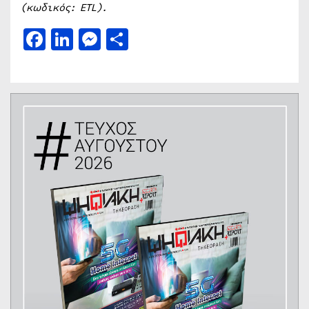
(κωδικός:
ETL
).
Facebook
LinkedIn
Messenger
Μοιραστείτε