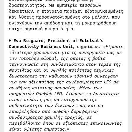
δραστηριότητας. Με εμπειρία τεσσάρων
δεκαετιών, η εταιρεία παρέχει εξατομικευμένες
και λύσεις προσανατολισμένες στο μέλλον, που
ενισχύουν την απόδοση και τη μακροπρόθεσμη
επιχειρησιακή ακεραιότητα.
Η
Eva
Bisgaard
,
President
of
Eutelsat
’
s
Connectivity
Business
Unit
,
σημείωσε:
«Είμαστε
ιδιαίτερα χαρούμενοι για τη συνεργασία μας με
την
Tototheo
Global
, της οποίας η βαθιά
τεχνογνωσία στη συνδεσιμότητα στον τομέα της
Ναυτιλίας και οι υψηλής ποιότητας τεχνικές
δυνατότητες την καθιστούν ιδανικό συνεργάτη
για την αξιοποίηση της συνδεσιμότητας
LEO
σε
συνθήκες κρίσιμης σημασίας. Μέσω των
υπηρεσιών
OneWeb
LEO
, δίνουμε τη δυνατότητα
στους πελάτες μας να ενισχύσουν την
ανθεκτικότητα των δικτύων τους και να
επωφεληθούν από ασφαλή δορυφορική
συνδεσιμότητα χαμηλής τροχιάς, σε
περιβάλλοντα όπου οι αξιόπιστες επικοινωνίες
είναι υψίστης σημασίας.»