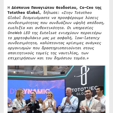
Η
Δέσποινα Παναγιώτου Θεοδοσίου,
Co
–
Ceo
της
Tototheo
Global
, δήλωσε:
«Στην
Tototheo
Global
δεσμευόμαστε να προσφέρουμε λύσεις
συνδεσιμότητας που συνδυάζουν υψηλή απόδοση,
ευελιξία και ανθεκτικότητα. Οι υπηρεσίες
OneWeb
LEO
της
Eutelsat
ενισχύουν περαιτέρω
το χαρτοφυλάκιο μας με ασφαλή,
low
–
latency
συνδεσιμότητα, καλύπτοντας κρίσιμες ανάγκες
οργανισμών που δραστηριοποιούνται στους
απαιτητικούς τομείς της ναυτιλίας, των
επιχειρήσεων και του δημόσιου τομέα.»