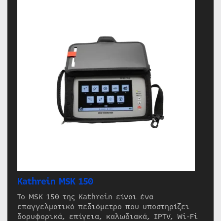
Kathrein MSK 150
Το MSK 150 της Kathrein είναι ένα
επαγγελματικό πεδιόμετρο που υποστηρίζει
δορυφορικά, επίγεια, καλωδιακά, IPTV, Wi-Fi