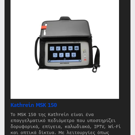
Kathrein MSK 150
Το MSK 150 της Kathrein είναι ένα
επαγγελματικό πεδιόμετρο που υποστηρίζει
δορυφορικά, επίγεια, καλωδιακά, IPTV, Wi-Fi
και οπτικά δίκτυα. Με λειτουργίες όπως