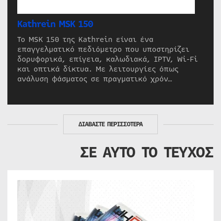
Kathrein MSK 150
Το MSK 150 της Kathrein είναι ένα
επαγγελματικό πεδιόμετρο που υποστηρίζει
δορυφορικά, επίγεια, καλωδιακά, IPTV, Wi-Fi
και οπτικά δίκτυα. Με λειτουργίες όπως
ανάλυση φάσματος σε πραγματικό χρόν…
ΔΙΑΒΑΣΤΕ ΠΕΡΙΣΣΟΤΕΡΑ
ΣΕ ΑΥΤΟ ΤΟ ΤΕΥΧΟΣ