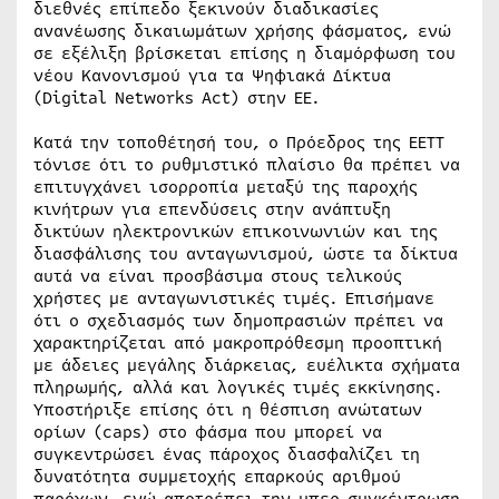
διεθνές επίπεδο ξεκινούν διαδικασίες
ανανέωσης δικαιωμάτων χρήσης φάσματος, ενώ
σε εξέλιξη βρίσκεται επίσης η διαμόρφωση του
νέου Κανονισμού για τα Ψηφιακά Δίκτυα
(Digital Networks Act) στην ΕΕ.
Κατά την τοποθέτησή του, ο Πρόεδρος της ΕΕΤΤ
τόνισε ότι το ρυθμιστικό πλαίσιο θα πρέπει να
επιτυγχάνει ισορροπία μεταξύ της παροχής
κινήτρων για επενδύσεις στην ανάπτυξη
δικτύων ηλεκτρονικών επικοινωνιών και της
διασφάλισης του ανταγωνισμού, ώστε τα δίκτυα
αυτά να είναι προσβάσιμα στους τελικούς
χρήστες με ανταγωνιστικές τιμές. Επισήμανε
ότι ο σχεδιασμός των δημοπρασιών πρέπει να
χαρακτηρίζεται από μακροπρόθεσμη προοπτική
με άδειες μεγάλης διάρκειας, ευέλικτα σχήματα
πληρωμής, αλλά και λογικές τιμές εκκίνησης.
Υποστήριξε επίσης ότι η θέσπιση ανώτατων
ορίων (caps) στο φάσμα που μπορεί να
συγκεντρώσει ένας πάροχος διασφαλίζει τη
δυνατότητα συμμετοχής επαρκούς αριθμού
παρόχων, ενώ αποτρέπει την υπερ-συγκέντρωση