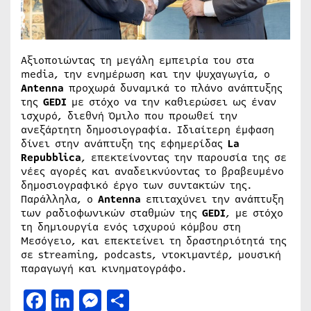
Αξιοποιώντας τη μεγάλη εμπειρία του στα
media, την ενημέρωση και την ψυχαγωγία, ο
Antenna
προχωρά δυναμικά το πλάνο ανάπτυξης
της
GEDI
με στόχο να την καθιερώσει ως έναν
ισχυρό, διεθνή Όμιλο που προωθεί την
ανεξάρτητη δημοσιογραφία. Ιδιαίτερη έμφαση
δίνει στην ανάπτυξη της εφημερίδας
La
Repubblica
, επεκτείνοντας την παρουσία της σε
νέες αγορές και αναδεικνύοντας το βραβευμένο
δημοσιογραφικό έργο των συντακτών της.
Παράλληλα, ο
Antenna
επιταχύνει την ανάπτυξη
των ραδιοφωνικών σταθμών της
GEDI
, με στόχο
τη δημιουργία ενός ισχυρού κόμβου στη
Μεσόγειο, και επεκτείνει τη δραστηριότητά της
σε streaming, podcasts, ντοκιμαντέρ, μουσική
παραγωγή και κινηματογράφο.
Facebook
LinkedIn
Messenger
Μοιραστείτε