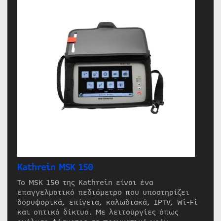
Kathrein MSK 150
Το MSK 150 της Kathrein είναι ένα
επαγγελματικό πεδιόμετρο που υποστηρίζει
δορυφορικά, επίγεια, καλωδιακά, IPTV, Wi-Fi
και οπτικά δίκτυα. Με λειτουργίες όπως