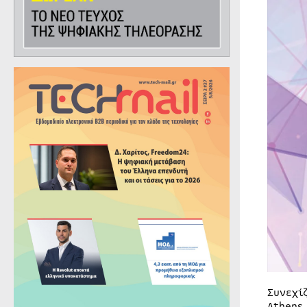
Συνεχί
Athens