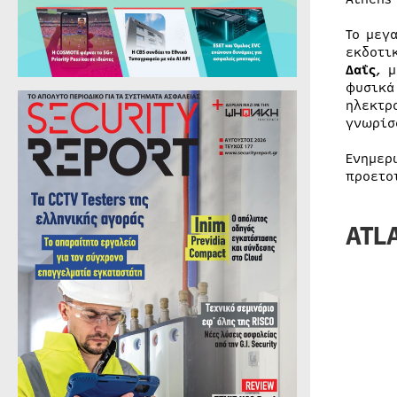
Το μεγ
εκδοτι
Δαΐς
, 
φυσικά
ηλεκτρ
γνωρίσ
Ενημερ
προετο
ATL