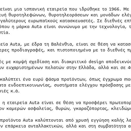
είναι μια ισπανική εταιρεία που ιδρύθηκε το 1966. Με
ευή θυροτηλεφώνων, θυροτηλεοράσεων και μονάδων ελέγ
εγαλύτερους ευρωπαϊκούς κατασκευαστές. Σε διεθνές επ
όπου η μάρκα Auta είναι συνώνυμο με την τεχνολογία, τ
στία.
ρεία Auta, με έδρα τη Βαλένθια, είναι σε θέση να κατασ
ερες προδιαγραφές, και πιστοποιημένα με το διεθνές π
ές με κομψή σχεδίαση και διακριτικό design αποδεικνύ
ων ευχαριστημένων πελατών στην Ελλάδα, αλλά και σε 4
 καλύπτει ένα ευρύ φάσμα προϊόντων, όπως έγχρωμα mo
ατα ενδοεπικοινωνίας, συστήματα ελέγχου πρόσβασης με
ριές κ.ά.
, η εταιρεία Auta είναι σε θέση να προσφέρει πρωτοπο
ον καμερών ασφαλείας, θυρών, γκαραζόπορτας, κλειδώμ
 προϊόντα Auta καλύπτονται από χρυσή εγγύηση καλής λ
ην επάρκεια ανταλλακτικών, αλλά και στη συμβατότητα 