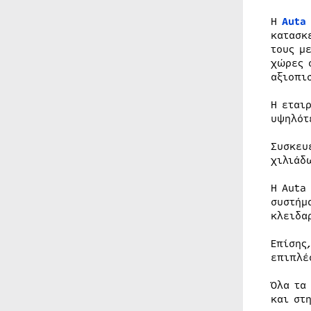
Η
Auta
κατασκ
τους μ
χώρες 
αξιοπι
Η εται
υψηλότ
Συσκευ
χιλιάδ
Η Auta
συστήμ
κλειδα
Επίσης
επιπλέ
Όλα τα
και στ