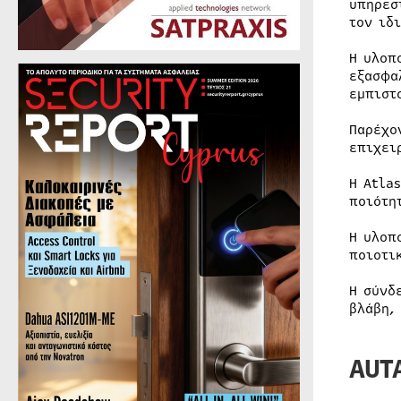
υπηρεσ
τον ιδ
Η υλοπ
εξασφα
εμπιστ
Παρέχο
επιχει
Η Atla
ποιότη
Η υλοπ
ποιοτι
Η σύνδ
βλάβη,
AUT