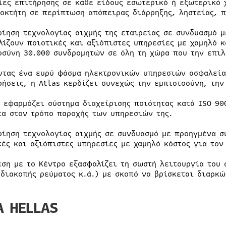
ίες επιτήρησης σε κάθε είδους εσωτερικό ή εξωτερικό 
ιοκτήτη σε περίπτωση απόπειρας διάρρηξης, ληστείας, 
οίηση τεχνολογίας αιχμής της εταιρείας σε συνδυασμό 
λίζουν ποιοτικές και αξιόπιστες υπηρεσίες με χαμηλό κ
οσύνη 30.000 συνδρομητών σε όλη τη χώρα που την επιλ
ντας ένα ευρύ φάσμα ηλεκτρονικών υπηρεσιών ασφαλείας
ρήσεις, η Atlas κερδίζει συνεχώς την εμπιστοσύνη, την
s εφαρμόζει σύστημα διαχείρισης ποιότητας κατά ISO 90
τα στον τρόπο παροχής των υπηρεσιών της.
οίηση τεχνολογίας αιχμής σε συνδυασμό με προηγμένα σ
κές και αξιόπιστες υπηρεσίες με χαμηλό κόστος για τον
εση με το Κέντρο εξασφαλίζει τη σωστή λειτουργία του
 διακοπής ρεύματος κ.ά.) με σκοπό να βρίσκεται διαρκώ
A HELLAS