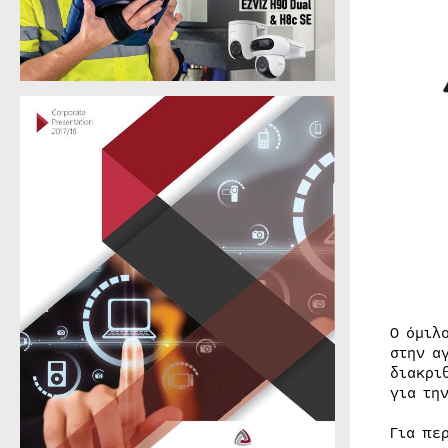
Ο όμιλ
στην α
διακρι
για τη
Για πε