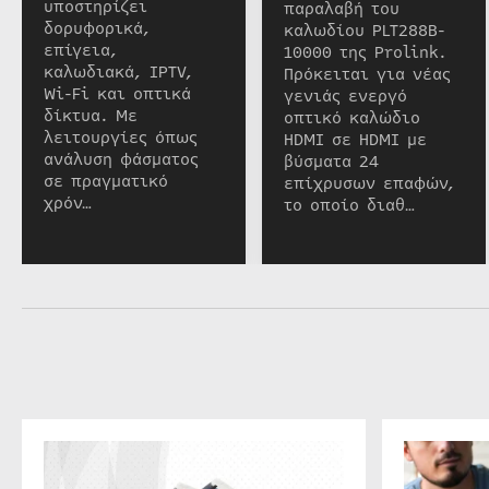
υποστηρίζει
παραλαβή του
δορυφορικά,
καλωδίου PLT288B-
επίγεια,
10000 της Prolink.
καλωδιακά, IPTV,
Πρόκειται για νέας
Wi-Fi και οπτικά
γενιάς ενεργό
δίκτυα. Με
οπτικό καλώδιο
λειτουργίες όπως
HDMI σε HDMI με
ανάλυση φάσματος
βύσματα 24
σε πραγματικό
επίχρυσων επαφών,
χρόν…
το οποίο διαθ…