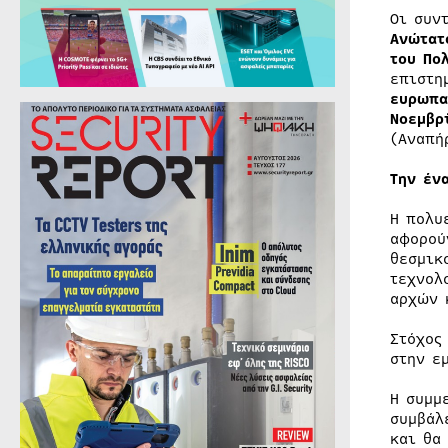
Οι συν
Ανώτατ
του Πο
επιστη
ευρωπα
Νοεμβρ
(Αναπή
Την έν
Η πολυ
αφορού
θεσμικ
τεχνολ
αρχών 
Στόχος
στην ε
Η συμμ
συμβάλ
και θα