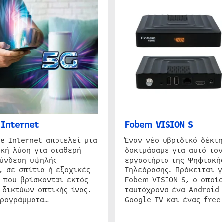
Internet
Fobem VISION S
e Internet αποτελεί μια
Έναν νέο υβριδικό δέκτ
κή λύση για σταθερή
δοκιμάσαμε για αυτό τον
σύνδεση υψηλής
εργαστήριο της Ψηφιακή
, σε σπίτια ή εξοχικές
Τηλεόρασης. Πρόκειται γ
 που βρίσκονται εκτός
Fobem VISION S, ο οποίο
 δικτύων οπτικής ίνας.
ταυτόχρονα ένα Android
προγράμματα…
Google TV και ένας free