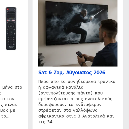
Sat & Zap, Αύγουστος 2026
η
Πέρα από τα συνηθισμένα ιρανικά
 μήνα στο
ή αφγανικά κανάλια
ς
(αντιπολίτευσης πάντα) που
ια τον
εμφανίζονται στους ανατολικούς
ς είναι
δορυφόρους, το ενδιαφέρον
 Box με
στρέφεται στα γαλλόφωνα
 to…
αφρικανικά στις 3 Ανατολικά και
τις 34…