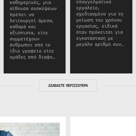
επαγγελματικό
καθημερινές, μια
εργαλείο,
αίθουσα συσκέψεων
σχεδιασμένο για τη
πρέπει να
μείωση του χρόνου
λειτουργεί άμεσα,
εργασίας, ειδικά
καθαρά και
όταν πρόκειται για
αξιόπιστα, είτε
εγκατάσταση με
συμμετέχουν
μεγάλο αριθμό συν…
άνθρωποι από το
ίδιο γραφείο είτε
ομάδες από διαφο…
ΔΙΑΒΑΣΤΕ ΠΕΡΙΣΣΟΤΕΡΑ