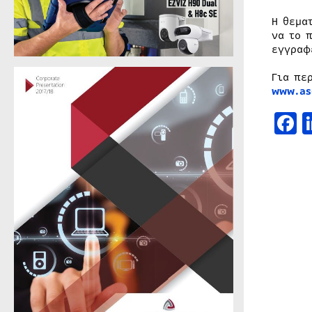
Η θεμα
να το 
εγγραφ
Για πε
www.as
F