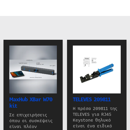
MaxHub XBar W70
TELEVES 209811
kit
Η πρέσα 209811 της
TELEVES για RJ45
Σε επιχειρήσεις
Keystone θηλυκό
όπου οι συσκέψεις
είναι ένα ειδικό
είναι πλέον