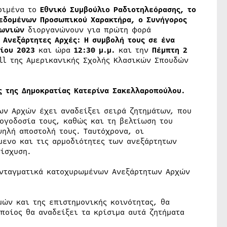
κριμένα το
Εθνικό Συμβούλιο Ραδιοτηλεόρασης, το
Δεδομένων Προσωπικού Χαρακτήρα, ο Συνήγορος
νωνιών
διοργανώνουν για πρώτη φορά
 Ανεξάρτητες Αρχές: Η συμβολή τους σε ένα
ρίου 2023
και ώρα
12:30 μ.μ.
και την
Πέμπτη 2
ll της Αμερικανικής Σχολής Κλασικών Σπουδών
ς της Δημοκρατίας Κατερίνα Σακελλαροπούλου.
ων Αρχών έχει αναδείξει σειρά ζητημάτων, που
ογοδοσία τους, καθώς και τη βελτίωση του
ψηλή αποστολή τους. Ταυτόχρονα, οι
μενο και τις αρμοδιότητες των ανεξάρτητων
νίσχυση.
υνταγματικά κατοχυρωμένων Ανεξάρτητων Αρχών
ών και της επιστημονικής κοινότητας, θα
ποίος θα αναδείξει τα κρίσιμα αυτά ζητήματα