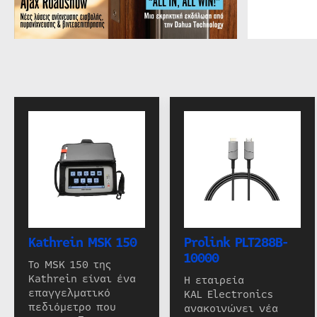
Kathrein MSK 150
Prolink PLT288B-
10000
Το MSK 150 της
Kathrein είναι ένα
Η εταιρεία
επαγγελματικό
KAL Electronics
πεδιόμετρο που
ανακοινώνει νέα