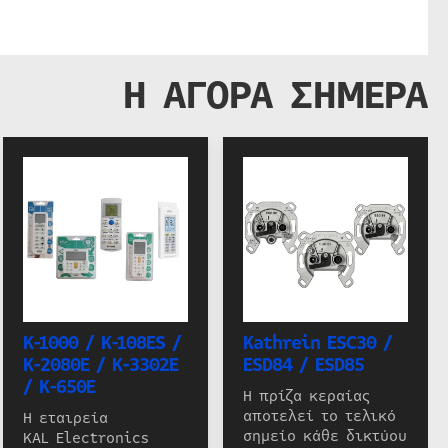
Η ΑΓΟΡΑ ΣΗΜΕΡΑ
K-1000 / K-108ES /
Kathrein ESC30 /
K-2080E / K-3302E
ESD84 / ESD85
/ K-650E
Η πρίζα κεραίας
αποτελεί το τελικό
Η εταιρεία
σημείο κάθε δικτύου
KAL Electronics