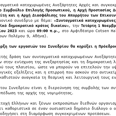
ταγματικά κατοχυρωμένες Ανεξάρτητες Αρχές και συγκε
ο Συμβούλιο Επιλογής Προσωπικού, η Αρχή Προστασίας 
λίτη και η Αρχή Διασφάλισης του Απορρήτου των Επικοι
μονικό συνέδριο με θέμα: «
Συνταγματικά κατοχυρωμένες
ϊκό δημοκρατικό κράτος δικαίου
», την
Τετάρτη 1 Νοεμβ
ίου 2023
και ώρα
09:00 π.μ.,
στο Αμφιθέατρο Cotsen Ha
ρων Πολέμου 9, Αθήνα).
αρξη των εργασιών του Συνεδρίου θα κηρύξει η Πρόεδρο
ετής δράση των συνταγματικά κατοχυρωμένων Ανεξάρτητ
ν στην ενίσχυση της ανεξαρτησίας και τη δημοκρατική λ
ού τους πλαισίου, ώστε να μπορούν να επιτελούν την υ
ογικές εξελίξεις και η επιρροή που ασκούν στο αντικεί
καθιστούν αναγκαία τη θεσμική και λειτουργική τους ε
 του Συνεδρίου είναι η διερεύνηση της συμβολής των σ
μπέδωση της αρχής της νομιμότητας.
ετοχή Ελλήνων και ξένων εκπροσώπων διεθνών οργανισμ
ει καθοριστικά σε έναν ουσιαστικό δημόσιο διάλογο ο ο
 οδηγήσει στη διαμόρφωση συγκεκριμένων προτάσεων.