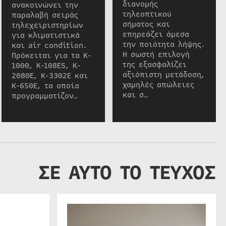
διανομής
ανακοινώνει την
τηλεοπτικού
παραλαβή σειράς
σήματος και
τηλεχειριστηρίων
επηρεάζει άμεσα
για κλιματιστικά
την ποιότητα λήψης.
και air condition.
Η σωστή επιλογή
Πρόκειται για τα K-
της εξασφαλίζει
1000, K-108ES, K-
αξιόπιστη μετάδοση,
2080E, K-3302E και
χαμηλές απώλειες
K-650E, τα οποία
και σ…
προγραμματίζον…
ΣΕ ΑΥΤΟ ΤΟ ΤΕΥΧΟΣ