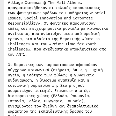
Village Cinemas @ The Mall Athens,
πραγματοποιήθηκαν οι τελικές παρουσιάσεις
των φοιτητικών ομάδων του μαθήματος «Social
Issues, Social Innovation and Corporate
Responsibility». Οι φοιτητές παρουσίασαν
ιδέες και επιχειρηματικά μοντέλα με κοινωνικό
αντίκτυπο, που ανέπτυξαν μέσα από ομαδική
έρευνα, στο πλαίσιο της θεματικής «Dare to
Challenge» και του «Prime Time for Youth
Challenge», που σχεδιάστηκε αποκλειστικά από
τον ΑΝΤ1.
Οι θεματικές των παρουσιάσεων αφορούσαν
σύγχρονα κοινωνικά ζητήματα, όπως η ψυχική
υγεία, η ισότητα των φύλων, η γυναικεία
ενδυνάμωση, η βιώσιμη ανάπτυξη και η
κοινωνική συμπερίληψη. Στο project
συμμετείχαν φοιτητές Erasmus+ από έξι
διαφορετικές χώρες (Ελλάδα, Ρουμανία,
Ισπανία, Γαλλία, Ουγγαρία, Τουρκία),
ενισχύοντας τον διεθνή και διαπολιτισμικό
χαρακτήρα της εκπαιδευτικής δράσης του