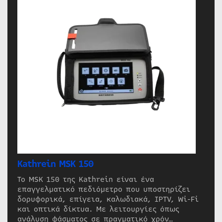
Kathrein MSK 150
Το MSK 150 της Kathrein είναι ένα
επαγγελματικό πεδιόμετρο που υποστηρίζει
δορυφορικά, επίγεια, καλωδιακά, IPTV, Wi-Fi
και οπτικά δίκτυα. Με λειτουργίες όπως
ανάλυση φάσματος σε πραγματικό χρόν…