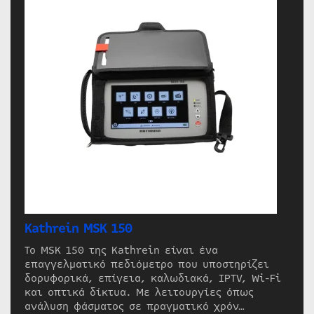
Kathrein MSK 150
Το MSK 150 της Kathrein είναι ένα
επαγγελματικό πεδιόμετρο που υποστηρίζει
δορυφορικά, επίγεια, καλωδιακά, IPTV, Wi-Fi
και οπτικά δίκτυα. Με λειτουργίες όπως
ανάλυση φάσματος σε πραγματικό χρόν…