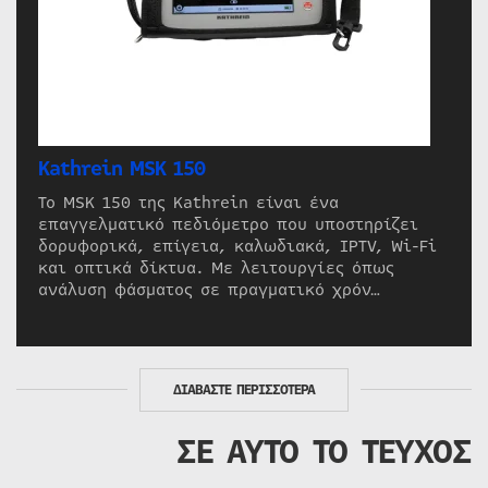
Kathrein MSK 150
Το MSK 150 της Kathrein είναι ένα
επαγγελματικό πεδιόμετρο που υποστηρίζει
δορυφορικά, επίγεια, καλωδιακά, IPTV, Wi-Fi
και οπτικά δίκτυα. Με λειτουργίες όπως
ανάλυση φάσματος σε πραγματικό χρόν…
ΔΙΑΒΑΣΤΕ ΠΕΡΙΣΣΟΤΕΡΑ
ΣΕ ΑΥΤΟ ΤΟ ΤΕΥΧΟΣ