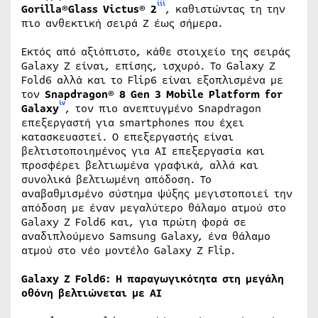
iii
Gorilla®Glass Victus® 2
, καθιστώντας τη την
πιο ανθεκτική σειρά Ζ έως σήμερα.
Εκτός από αξιόπιστο, κάθε στοιχείο της σειράς
Galaxy Z είναι, επίσης, ισχυρό. Το Galaxy Z
Fold6 αλλά και το Flip6 είναι εξοπλισμένα με
τον
Snapdragon® 8 Gen 3 Mobile Platform for
iv
Galaxy
, τον πιο ανεπτυγμένο Snapdragon
επεξεργαστή για smartphones που έχει
κατασκευαστεί. Ο επεξεργαστής είναι
βελτιστοποιημένος για AI επεξεργασία και
προσφέρει βελτιωμένα γραφικά, αλλά και
συνολικά βελτιωμένη απόδοση. Το
αναβαθμισμένο σύστημα ψύξης μεγιστοποιεί την
απόδοση με έναν μεγαλύτερο θάλαμο ατμού στο
Galaxy Z Fold6 και, για πρώτη φορά σε
αναδιπλούμενο Samsung Galaxy, ένα θάλαμο
ατμού στο νέο μοντέλο Galaxy Z Flip.
Galaxy Z Fold6: Η παραγωγικότητα στη μεγάλη
οθόνη βελτιώνεται με ΑΙ