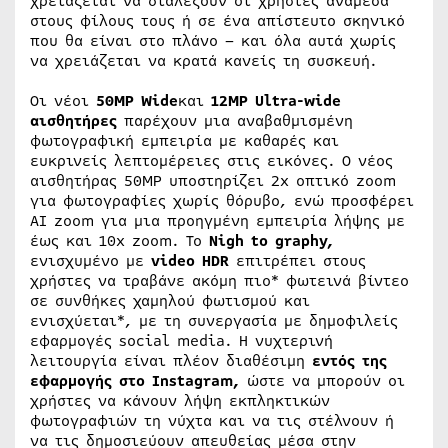
χρειάζεται να διαλέξουν οι χρήστες ανάμεσα
στους φίλους τους ή σε ένα απίστευτο σκηνικό
που θα είναι στο πλάνο – και όλα αυτά χωρίς
να χρειάζεται να κρατά κανείς τη συσκευή.
Οι νέοι
50MP Wide
και
12MP Ultra-wide
αισθητήρες
παρέχουν μια αναβαθμισμένη
φωτογραφική εμπειρία με καθαρές και
ευκρινείς λεπτομέρειες στις εικόνες. Ο νέος
αισθητήρας 50MP υποστηρίζει 2x οπτικό zoom
για φωτογραφίες χωρίς θόρυβο, ενώ προσφέρει
AI zoom για μια προηγμένη εμπειρία λήψης με
έως και 10x zoom. Το
Nigh to graphy,
ενισχυμένο με
video HDR
επιτρέπει στους
χρήστες να τραβάνε ακόμη πιο* φωτεινά βίντεο
σε συνθήκες χαμηλού φωτισμού και
ενισχύεται*, με τη συνεργασία με δημοφιλείς
εφαρμογές social media. Η νυχτερινή
λειτουργία είναι πλέον διαθέσιμη
εντός της
εφαρμογής στο Instagram,
ώστε να μπορούν οι
χρήστες να κάνουν λήψη εκπληκτικών
φωτογραφιών τη νύχτα και να τις στέλνουν ή
να τις δημοσιεύουν απευθείας μέσα στην