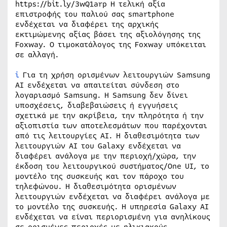
https://bit.ly/3wQ1arp Η τελική αξία
επιστροφής του παλιού σας smartphone
ενδέχεται να διαφέρει της αρχικής
εκτιμώμενης αξίας βάσει της αξιολόγησης της
Foxway. Ο τιμοκατάλογος της Foxway υπόκειται
σε αλλαγή.
i
Για τη χρήση ορισμένων λειτουργιών Samsung
AI ενδέχεται να απαιτείται σύνδεση στο
λογαριασμό Samsung. Η Samsung δεν δίνει
υποσχέσεις, διαβεβαιώσεις ή εγγυήσεις
σχετικά με την ακρίβεια, την πληρότητα ή την
αξιοπιστία των αποτελεσμάτων που παρέχονται
από τις λειτουργίες AI. Η διαθεσιμότητα των
λειτουργιών AI του Galaxy ενδέχεται να
διαφέρει ανάλογα με την περιοχή/χώρα, την
έκδοση του λειτουργικού συστήματος/One UI, το
μοντέλο της συσκευής και τον πάροχο του
τηλεφώνου. Η διαθεσιμότητα ορισμένων
λειτουργιών ενδέχεται να διαφέρει ανάλογα με
το μοντέλο της συσκευής. Η υπηρεσία Galaxy AI
ενδέχεται να είναι περιορισμένη για ανηλίκους
σε ορισμένες περιοχές με ηλικιακούς