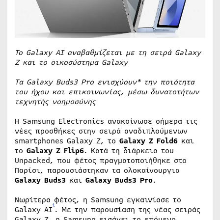
Το Galaxy AI αναβαθμίζεται με τη σειρά Galaxy
Z και το οικοσύστημα Galaxy
Τα Galaxy Buds3 Pro ενισχύουν* την ποιότητα
του ήχου και επικοινωνίας, μέσω δυνατοτήτων
τεχνητής νοημοσύνης
Η Samsung Electronics ανακοίνωσε σήμερα τις
νέες προσθήκες στην σειρά αναδιπλούμενων
smartphones Galaxy Ζ, το
Galaxy Z Fold6
και
το
Galaxy Z Flip6
. Κατά τη διάρκεια του
Unpacked, που φέτος πραγματοποιήθηκε στο
Παρίσι, παρουσιάστηκαν τα ολοκαίνουργια
Galaxy Buds3
και
Galaxy Buds3 Pro
.
Νωρίτερα φέτος, η Samsung εγκαινίασε το
i
Galaxy AI
. Με την παρουσίαση της νέας σειράς
Galaxy Z, η Samsung εισάγει το επόμενο