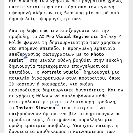
στη συσκευή των χρηστών σε πραγματικό χρόνο,
επεκτείνεται τώρα και πέρα από την εγγενή
εφαρμογή κλήσεων της Samsung μία σειρά από
δημοφιλείς εφαρμογές τρίτων.
Από τη λήψη έως την επεξεργασία και την
προβολή, το
ΑΙ
Pro Visual Engine
στο Galaxy Z
Fold6 φέρνει τη δημιουργικότητα των χρηστών
στο επόμενο επίπεδο. Η προηγμένη εμπειρία
επεξεργασίας φωτογραφιών με το
Photo
xiv
Assist
στη μεγάλη οθόνη βοηθάει στην εύκολη
δημιουργία περιεχομένου επαγγελματικού
xv
επιπέδου. Το
Portrait Studio
δημιουργεί μια
ποικιλία διαφορετικών στυλ πορτραίτου, όπως
3D καρτούν ή ακουαρέλα, για ακόμη
περισσότερες δημιουργικές δυνατότητες. Και αν
οι χρήστες θέλουν να απολαμβάνουν κάθε
δευτερόλεπτο με μια πιο λεπτομερή προβολή,
xvi
το
Instant Slow-mo
τους επιτρέπει να
επιβραδύνουν άμεσα ένα βίντεο δημιουργώντας
πρόσθετα καρέ, διατηρώντας παράλληλα μια
ομαλή εμπειρία προβολής. Υπάρχει, επίσης, η
δυνατότητα αποθήκευσης ή κοινοποίησης των