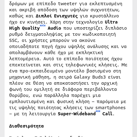
δρόμων με επίπεδο tweeter για εκλεπτυσμένη
και ακριβή απόδοση των υψηλών συχνοτήτων,
καθώς και
Διπλοί Ενισχυτές
για κρυστάλλινο
ήχο εν κινήσει. Χάρη στην τεχνολογία
Ultra
xxix
High Quality
Audio
που υποστηρίζει διπλάσιο
ρυθμό δειγματοληψίας με τον κωδικοποιητή
SSC, οι χρήστες μπορούν να ακούνε
οποιαδήποτε πηγή ήχου υψηλής ανάλυσης και να
απολαμβάνουν κάθε ήχο με εκπληκτική
λεπτομέρεια. Αυτό το επίπεδο ποιότητας ήχου
επεκτείνεται και στις τηλεφωνικές κλήσεις. Με
ένα προ-εκπαιδευμένο μοντέλο βασισμένο στη
μηχανική μάθηση, η σειρά Galaxy Buds3 είναι
πλέον σε θέση να αποκαταστήσει την αρχική
φωνή του ομιλητή σε διάφορα περιβάλλοντα
θορύβου, ενώ παράλληλα παρέχει μια
εμπλουτισμένη και φυσική κλήση – παρόμοια με
τις υψηλής ποιότητας κλήσεις των smartphones
xxx
– με τη λειτουργία
Super-Wideband
Call
.
Διαθεσιμότητα