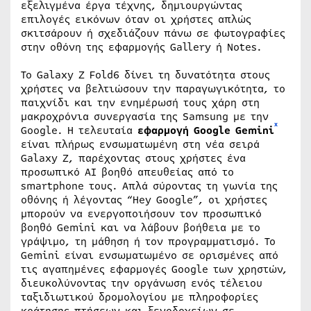
εξελιγμένα έργα τέχνης, δημιουργώντας
επιλογές εικόνων όταν οι χρήστες απλώς
σκιτσάρουν ή σχεδιάζουν πάνω σε φωτογραφίες
στην οθόνη της εφαρμογής Gallery ή Notes.
Το Galaxy Z Fold6 δίνει τη δυνατότητα στους
χρήστες να βελτιώσουν την παραγωγικότητα, το
παιχνίδι και την ενημέρωσή τους χάρη στη
μακροχρόνια συνεργασία της Samsung με την
x
Google. Η τελευταία
εφαρμογή Google Gemini
είναι πλήρως ενσωματωμένη στη νέα σειρά
Galaxy Z, παρέχοντας στους χρήστες ένα
προσωπικό ΑΙ βοηθό απευθείας από το
smartphone τους. Απλά σύροντας τη γωνία της
οθόνης ή λέγοντας “Hey Google”, οι χρήστες
μπορούν να ενεργοποιήσουν τον προσωπικό
βοηθό Gemini και να λάβουν βοήθεια με το
γράψιμο, τη μάθηση ή τον προγραμματισμό. Το
Gemini είναι ενσωματωμένο σε ορισμένες από
τις αγαπημένες εφαρμογές Google των χρηστών,
διευκολύνοντας την οργάνωση ενός τέλειου
ταξιδιωτικού δρομολογίου με πληροφορίες
κράτησης πτήσεων και ξενοδοχείων σε