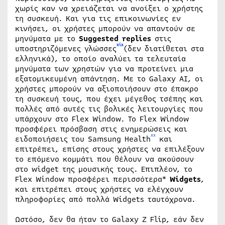
χωρίς καν να χρειάζεται να ανοίξει ο χρήστης
τη συσκευή. Και για τις επικοινωνίες εν
κινήσει, οι χρήστες μπορούν να απαντούν σε
μηνύματα με το
Suggested replies
στις
xix
υποστηριζόμενες γλώσσες
(δεν διατίθεται στα
ελληνικά), το οποίο αναλύει τα τελευταία
μηνύματα των χρηστών για να προτείνει μια
εξατομικευμένη απάντηση. Με το Galaxy AI, οι
χρήστες μπορούν να αξιοποιήσουν στο έπακρο
τη συσκευή τους, που έχει μέγεθος τσέπης και
πολλές από αυτές τις βολικές λειτουργίες που
υπάρχουν στο Flex Window. Το Flex Window
προσφέρει πρόσβαση στις ενημερώσεις και
xx
ειδοποιήσεις του Samsung Health
και
επιτρέπει, επίσης στους χρήστες να επιλέξουν
το επόμενο κομμάτι που θέλουν να ακούσουν
στο widget της μουσικής τους. Επιπλέον, το
Flex Window προσφέρει περισσότερα*
Widgets
,
και επιτρέπει στους χρήστες να ελέγχουν
πληροφορίες από πολλά Widgets ταυτόχρονα.
Ωστόσο, δεν θα ήταν το Galaxy Z Flip, εάν δεν