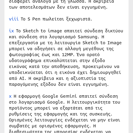
διαφέρει ανάλογα με τη γλώσσα. Η ακρίβεια
των αποτελεσμάτων δεν είναι εγγυημένη.
viii
Το S Pen πωλείται ξεχωριστά.
ix
Το Sketch to image απαιτεί σύνδεση δικτύου
και σύνδεση στο λογαριασμό Samsung. Η
επεξεργασία με τη λειτουργία Sketch to Image
μπορεί να οδηγήσει σε αλλαγή μεγέθους της
φωτογραφίας έως και 12MP. Ένα ορατό
υδατογράφημα επικαλύπτεται στην έξοδο
εικόνας κατά την αποθήκευση, προκειμένου να
υποδεικνύεται ότι η εικόνα έχει δημιουργηθεί
από AI. Η ακρίβεια και η αξιοπιστία της
παραγόμενης εξόδου δεν είναι εγγυημένη.
x
Η εφαρμογή Google Gemini απαιτεί σύνδεση
στο λογαριασμό Google. Η λειτουργικότητα του
προϊόντος μπορεί να εξαρτάται από τις
ρυθμίσεις της εφαρμογής και της συσκευής.
Ορισμένες λειτουργίες ενδέχεται να μην είναι
συμβατές με ορισμένες εφαρμογές. Η
διαθεσιμότητα της υπηρεσίας ενδέχεται να