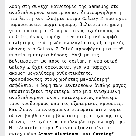
Χάρη στη συνεχή καινοτομία της Samsung στα
αναδιπλούμενα smartphones, δημιουργήθηκε η
πιο λεπτή και ελαφριά σειρά Galaxy Z που έχει
παρουσιαστεί μέχρι σήμερα, βελτιστοποιημένη
για φορητότητα. Ο συμμετρικός σχεδιασμός με
ευθείες άκρες παρέχει ένα αισθητικά κομψό
φινίρισμα, ενώ η νέα αναλογία της εξωτερικής
οθόνης στο Galaxy Z Fold6 προσφέρει μια πιο*
ευρεία εμπειρία θέασης. Μαζί με τις
βελτιώσεις* ως προς το design, η νέα σειρά
Galaxy Z έχει σχεδιαστεί για να παρέχει
ακόμα* μεγαλύτερη ανθεκτικότητα,
προσφέροντας στους χρήστες μεγαλύτερη*
ασφάλεια. Η δομή των μεντεσέδων διπλής ράγας
υποστηρίζεται περαιτέρω από μια ενισχυμένη
αναδιπλούμενη άκρη, κατανέμοντας καλύτερα
τους κραδασμούς από τις εξωτερικές κρούσεις.
Επιπλέον, τα ενισχυμένα στρώματα στην κύρια
οθόνη βοηθούν στη βελτίωση της πτύχωσης της
οθόνης, ενισχύοντας παράλληλα την αντοχή της.
Η τελευταία σειρά Z είναι εξοπλισμένη με
ii
ενισχυμένο
Armor Aluminum
και
Corning®