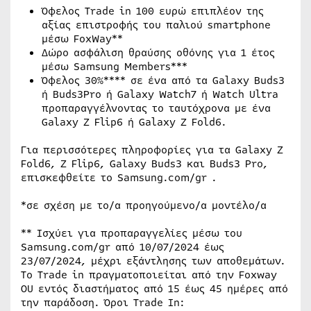
Όφελος Trade in 100 ευρώ επιπλέον της
αξίας επιστροφής του παλιού smartphone
μέσω FoxWay**
Δώρο ασφάλιση θραύσης οθόνης για 1 έτος
μέσω Samsung Members***
Όφελος 30%**** σε ένα από τα Galaxy Buds3
ή Buds3Pro ή Galaxy Watch7 ή Watch Ultra
προπαραγγέλνοντας το ταυτόχρονα με ένα
Galaxy Ζ Flip6 ή Galaxy Z Fold6.
Για περισσότερες πληροφορίες για τα Galaxy Z
Fold6, Z Flip6, Galaxy Buds3 και Buds3 Pro,
επισκεφθείτε το Samsung.com/gr .
*σε σχέση με το/α προηγούμενο/α μοντέλο/α
** Ισχύει για προπαραγγελίες μέσω του
Samsung.com/gr από 10/07/2024 έως
23/07/2024, μέχρι εξάντλησης των αποθεμάτων.
To Trade in πραγματοποιείται από την Foxway
OU εντός διαστήματος από 15 έως 45 ημέρες από
την παράδοση. Όροι Trade In: