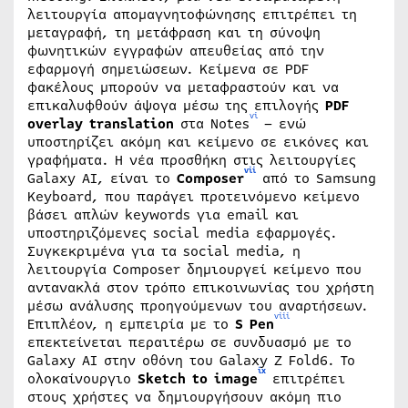
λειτουργία απομαγνητοφώνησης επιτρέπει τη
μεταγραφή, τη μετάφραση και τη σύνοψη
φωνητικών εγγραφών απευθείας από την
εφαρμογή σημειώσεων. Κείμενα σε PDF
φακέλους μπορούν να μεταφραστούν και να
επικαλυφθούν άψογα μέσω της επιλογής
PDF
vi
overlay translation
στα Notes
– ενώ
υποστηρίζει ακόμη και κείμενο σε εικόνες και
γραφήματα. Η νέα προσθήκη στις λειτουργίες
vii
Galaxy AI, είναι το
Composer
από το Samsung
Keyboard, που παράγει προτεινόμενο κείμενο
βάσει απλών keywords για email και
υποστηριζόμενες social media εφαρμογές.
Συγκεκριμένα για τα social media, η
λειτουργία Composer δημιουργεί κείμενο που
αντανακλά στον τρόπο επικοινωνίας του χρήστη
μέσω ανάλυσης προηγούμενων του αναρτήσεων.
viii
Επιπλέον, η εμπειρία με το
S Pen
επεκτείνεται περαιτέρω σε συνδυασμό με το
Galaxy AI στην οθόνη του Galaxy Z Fold6. Το
ix
ολοκαίνουργιο
Sketch to image
επιτρέπει
στους χρήστες να δημιουργήσουν ακόμη πιο