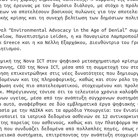
η της έρευνας με τον δημόσιο διάλογο, με στόχο η πρό
εων να αποτελέσουν βασικούς πυλώνες για την αποτελε
ικής κρίσης και τη συνεχή βελτίωση των δημόσιων πολι
νελ “Environmental Advocacy in the Age of Denial” συμ
Felow, Πανεπιστήμιο Leiden, η κα Παναγιώτα Λαμπροπού
k Greece και η κα Νέλλη Εξαρχάκου, Διευθύντρια του Γ
λητισμού.
αμική της Nova ICT στον ψηφιακό μετασχηματισμό κρίσι
αννης, CEO της Nova ICT, μέσα από τη συμμετοχή του στο
τηση επικεντρώθηκε στις νέες δυνατότητες που δημιουργ
δομένων και της πληροφορικής, καθώς και στον ρόλο τη
φωση ενός πιο αποτελεσματικού, στοχευμένου και προλη
 κ. Μπρέγιαννης τόνισε ότι τα τελευταία χρόνια καλύφθ
νων υγείας, μέσα από την ανάπτυξη σύγχρονων συστημά
ο αυτό, αναφέρθηκε σε δύο εμβληματικά έργα ψηφιακής 
ασία με την ΗΔΙΚΑ και τα αρμόδια Υπουργεία: τον Ενιαί
νοποιεί τα ιατρικά δεδομένα ασθενών σε 12 αντικαρκιν
 της πορείας του ασθενούς, καθώς και την Πλατφόρμα H
ή που συνδυάζει δεδομένα από πολλαπλές πηγές, όπως η
μειακά συστήματα, επιτρέποντας την ανάπτυξη στοχευμ