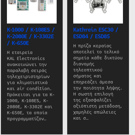
K-1000 / K-108ES /
Kathrein ESC30 /
K-2080E / K-3302E
ESD84 / ESD85
/ K-650E
Η πρίζα κεραίας
αποτελεί το τελικό
Η εταιρεία
σημείο κάθε δικτύου
KAL Electronics
διανομής
ανακοινώνει την
τηλεοπτικού
παραλαβή σειράς
σήματος και
τηλεχειριστηρίων
επηρεάζει άμεσα
για κλιματιστικά
την ποιότητα λήψης.
και air condition.
Η σωστή επιλογή
Πρόκειται για τα K-
της εξασφαλίζει
1000, K-108ES, K-
αξιόπιστη μετάδοση,
2080E, K-3302E και
χαμηλές απώλειες
K-650E, τα οποία
και σ…
προγραμματίζον…