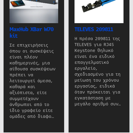
MaxHub XBar W70
TELEVES 209811
kit
Η πρέσα 209811 της
TELEVES για RJ45
Σε επιχειρήσεις
Keystone θηλυκό
όπου οι συσκέψεις
είναι ένα ειδικό
είναι πλέον
επαγγελματικό
καθημερινές, μια
εργαλείο,
αίθουσα συσκέψεων
σχεδιασμένο για τη
πρέπει να
μείωση του χρόνου
λειτουργεί άμεσα,
εργασίας, ειδικά
καθαρά και
όταν πρόκειται για
αξιόπιστα, είτε
εγκατάσταση με
συμμετέχουν
μεγάλο αριθμό συν…
άνθρωποι από το
ίδιο γραφείο είτε
ομάδες από διαφο…