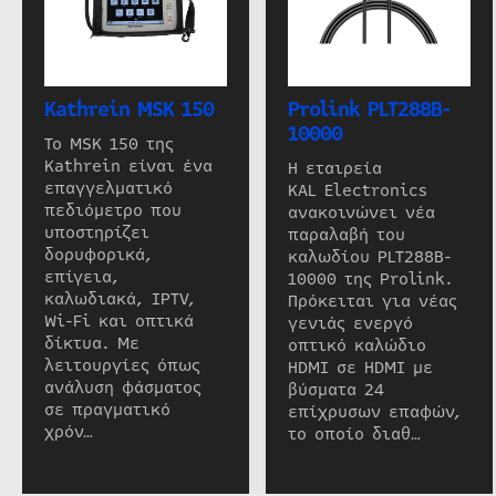
Kathrein MSK 150
Prolink PLT288B-
10000
Το MSK 150 της
Kathrein είναι ένα
Η εταιρεία
επαγγελματικό
KAL Electronics
πεδιόμετρο που
ανακοινώνει νέα
υποστηρίζει
παραλαβή του
δορυφορικά,
καλωδίου PLT288B-
επίγεια,
10000 της Prolink.
καλωδιακά, IPTV,
Πρόκειται για νέας
Wi-Fi και οπτικά
γενιάς ενεργό
δίκτυα. Με
οπτικό καλώδιο
λειτουργίες όπως
HDMI σε HDMI με
ανάλυση φάσματος
βύσματα 24
σε πραγματικό
επίχρυσων επαφών,
χρόν…
το οποίο διαθ…