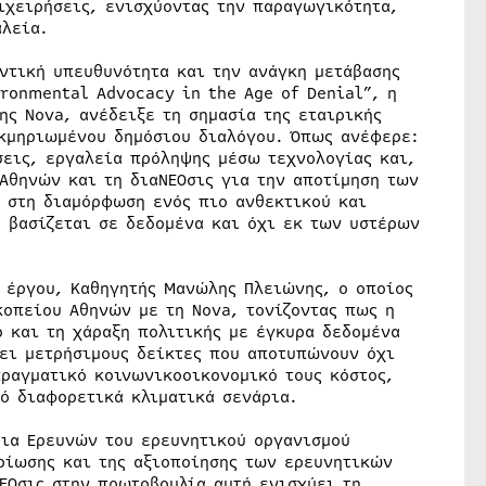
ιχειρήσεις, ενισχύοντας την παραγωγικότητα,
αλεία.
ντική υπευθυνότητα και την ανάγκη μετάβασης
ronmental Advocacy in the Age of Denial”, η
ης Nova, ανέδειξε τη σημασία της εταιρικής
εκμηριωμένου δημόσιου διαλόγου. Όπως ανέφερε:
σεις, εργαλεία πρόληψης μέσω τεχνολογίας και,
Αθηνών και τη διαΝΕΟσις για την αποτίμηση των
ι στη διαμόρφωση ενός πιο ανθεκτικού και
 βασίζεται σε δεδομένα και όχι εκ των υστέρων
υ έργου, Καθηγητής Μανώλης Πλειώνης, ο οποίος
κοπείου Αθηνών με τη Nova, τονίζοντας πως η
 και τη χάραξη πολιτικής με έγκυρα δεδομένα
ει μετρήσιμους δείκτες που αποτυπώνουν όχι
ραγματικό κοινωνικοοικονομικό τους κόστος,
ό διαφορετικά κλιματικά σενάρια.
ρια Ερευνών του ερευνητικού οργανισμού
ηρίωσης και της αξιοποίησης των ερευνητικών
ΕΟσις στην πρωτοβουλία αυτή ενισχύει τη