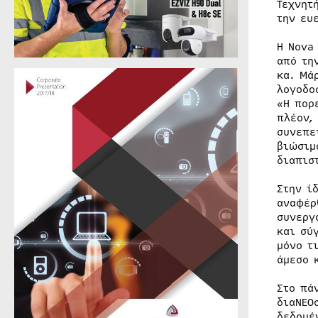
Τεχνητ
την ευ
Η Nova
από τη
κα. Μά
λογοδο
«Η πορ
πλέον,
συνεπε
βιώσιμ
διαπισ
Στην ί
αναφέρ
συνεργ
και σύ
μόνο τ
άμεσο 
Στο πά
διαΝΕΟ
δεδομέ