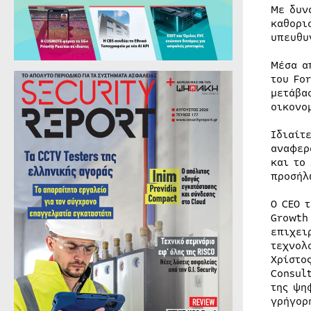
Με δυν
καθορι
υπευθυ
Μέσα α
του Fo
μετάβα
οικονο
Ιδιαίτ
αναφερ
και το
προσήλ
Ο CEO 
Growth
επιχει
τεχνολ
Χρίστο
Consul
της ψη
γρήγορ