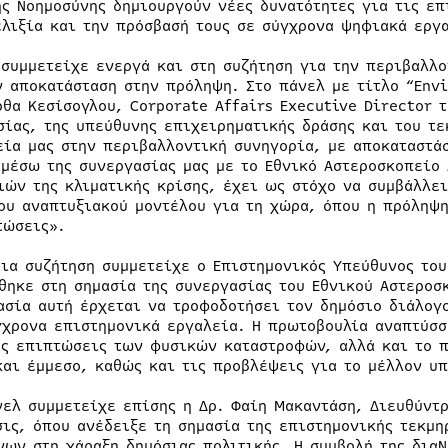
ής Νοημοσύνης δημιουργούν νέες δυνατότητες για τις επ
ελιξία και την πρόσβασή τους σε σύγχρονα ψηφιακά εργ
 συμμετείχε ενεργά και στη συζήτηση για την περιβαλλο
ν αποκατάσταση στην πρόληψη. Στο πάνελ με τίτλο “Envi
ρθα Κεσίσογλου, Corporate Affairs Executive Director τ
σίας, της υπεύθυνης επιχειρηματικής δράσης και του τ
εία μας στην περιβαλλοντική συνηγορία, με αποκαταστά
 μέσω της συνεργασίας μας με το Εθνικό Αστεροσκοπείο 
ιών της κλιματικής κρίσης, έχει ως στόχο να συμβάλλε
ου αναπτυξιακού μοντέλου για τη χώρα, όπου η πρόληψη
τώσεις».
δια συζήτηση συμμετείχε ο Επιστημονικός Υπεύθυνος το
θηκε στη σημασία της συνεργασίας του Εθνικού Αστεροσ
ασία αυτή έρχεται να τροφοδοτήσει τον δημόσιο διάλογο
γχρονα επιστημονικά εργαλεία. Η πρωτοβουλία αναπτύσσ
ις επιπτώσεις των φυσικών καταστροφών, αλλά και το π
και έμμεσο, καθώς και τις προβλέψεις για το μέλλον υπ
νελ συμμετείχε επίσης η Δρ. Φαίη Μακαντάση, Διευθύντ
σις, όπου ανέδειξε τη σημασία της επιστημονικής τεκμ
νων στη χάραξη δημόσιας πολιτικής. Η συμβολή της διαΝ