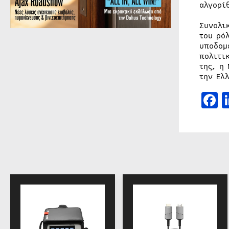
αλγορί
Συνολι
του ρό
υποδομ
πολιτι
της, η
την Ελ
F