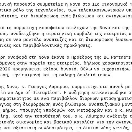
αμική παρουσία συμμετείχε η Nova στο 11ο Οικονομικό 
στικό ρόλο της τεχνολογίας, των τηλεπικοινωνιακών υπ
νότητας, στη διαμόρφωση ενός βιώσιμου και ανταγωνιστ
πό τη συμμετοχή κορυφαίων στελεχών της Nova και της 
rum, αναδείχθηκε η στρατηγική συμβολή της εταιρείας σ
ση σε νέα μοντέλα ανάπτυξης και τη διαμόρφωση λύσεων
μικές και περιβαλλοντικές προκλήσεις.
ερη αναφορά στη Nova έκανε ο Πρόεδρος της BC Partners
όμενος στην πορεία της εταιρείας, δήλωσε χαρακτηριστι
 2026 προμηνύεται εξίσου δυνατό. Θέλω να ευχαριστήσω 
ωση, την επιμονή και τη σκληρή δουλειά τους».
της Nova, κ. Γιώργος Λάμπρου, συμμετείχε στο πάνελ με 
 in an Age of Disruption”. Η συζήτηση επικεντρώθηκε σ
ρηματικότητας σε ένα περιβάλλον διαρκών μετασχηματισ
ογίας στη διαμόρφωση ενός βιώσιμου αναπτυξιακού μοντ
ς Δήμας, Υπουργός Υποδομών και Μεταφορών και ο κ. Νι
ting. Κατά την τοποθέτησή του, ο κ. Λάμπρου ανέδειξε
φιακής οικονομίας και βασικού καταλύτη για την ανταγ
η και αξιόπιστη συνδεσιμότητα, τα δίκτυα νέας γενιάς, 