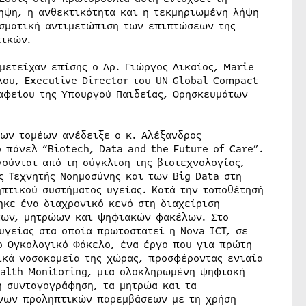
ληψη, η ανθεκτικότητα και η τεκμηριωμένη λήψη
σματική αντιμετώπιση των επιπτώσεων της
τικών.
μετείχαν επίσης ο Δρ. Γιώργος Δικαίος, Marie
λου, Executive Director του UN Global Compact
ραφείου της Υπουργού Παιδείας, Θρησκευμάτων
μων τομέων ανέδειξε ο κ. Αλέξανδρος
 πάνελ “Biotech, Data and the Future of Care”.
ούνται από τη σύγκλιση της βιοτεχνολογίας,
ς Τεχνητής Νοημοσύνης και των Big Data στη
πτικού συστήματος υγείας. Κατά την τοποθέτησή
ηκε ένα διαχρονικό κενό στη διαχείριση
των, μητρώων και ψηφιακών φακέλων. Στο
υγείας στα οποία πρωτοστατεί η Nova ICT, σε
ο Ογκολογικό Φάκελο, ένα έργο που για πρώτη
ικά νοσοκομεία της χώρας, προσφέροντας ενιαία
ealth Monitoring, μια ολοκληρωμένη ψηφιακή
 συνταγογράφηση, τα μητρώα και τα
ένων προληπτικών παρεμβάσεων με τη χρήση