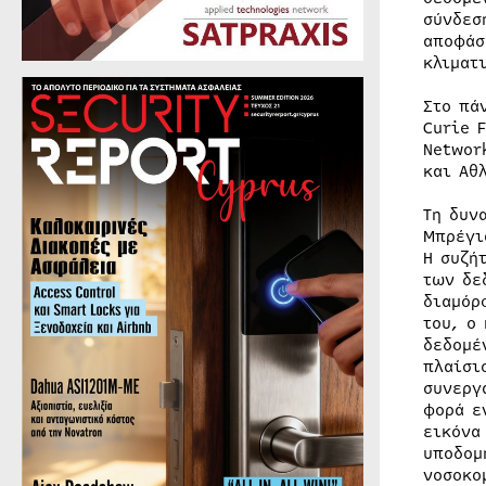
σύνδεσ
αποφάσ
κλιματ
Στο πά
Curie 
Networ
και Αθ
Τη δυν
Μπρέγι
Η συζή
των δε
διαμόρ
του, ο
δεδομέ
πλαίσι
συνεργ
φορά ε
εικόνα
υποδομ
νοσοκο