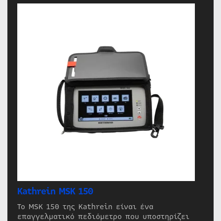
Kathrein MSK 150
Το MSK 150 της Kathrein είναι ένα
επαγγελματικό πεδιόμετρο που υποστηρίζει