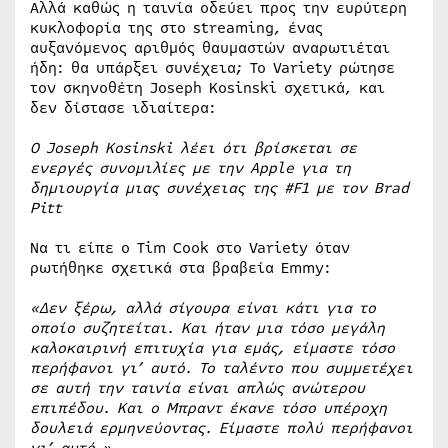
Αλλά καθώς η ταινία οδεύει προς την ευρύτερη
κυκλοφορία της στο streaming, ένας
αυξανόμενος αριθμός θαυμαστών αναρωτιέται
ήδη: θα υπάρξει συνέχεια; Το Variety ρώτησε
τον σκηνοθέτη Joseph Kosinski σχετικά, και
δεν δίστασε ιδιαίτερα:
Ο Joseph Kosinski λέει ότι βρίσκεται σε
ενεργές συνομιλίες με την Apple για τη
δημιουργία μιας συνέχειας της #F1 με τον Brad
Pitt
Να τι είπε ο Tim Cook στο Variety όταν
ρωτήθηκε σχετικά στα βραβεία Emmy:
«Δεν ξέρω, αλλά σίγουρα είναι κάτι για το
οποίο συζητείται. Και ήταν μια τόσο μεγάλη
καλοκαιρινή επιτυχία για εμάς, είμαστε τόσο
περήφανοι γι’ αυτό. Το ταλέντο που συμμετέχει
σε αυτή την ταινία είναι απλώς ανώτερου
επιπέδου. Και ο Μπραντ έκανε τόσο υπέροχη
δουλειά ερμηνεύοντας. Είμαστε πολύ περήφανοι
γι’ αυτό »