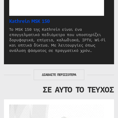
Kathrein MSK 150
Το MSK 150 της Kathrein είναι ένα
επαγγελματικό πεδιόμετρο που υποστηρίζει
δορυφορικά, επίγεια, καλωδιακά, IPTV, Wi-Fi
και οπτικά δίκτυα. Με λειτουργίες όπως
ανάλυση φάσματος σε πραγματικό χρόν…
ΔΙΑΒΑΣΤΕ ΠΕΡΙΣΣΟΤΕΡΑ
ΣΕ ΑΥΤΟ ΤΟ ΤΕΥΧΟΣ