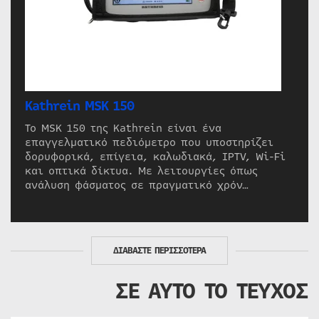
Kathrein MSK 150
Το MSK 150 της Kathrein είναι ένα
επαγγελματικό πεδιόμετρο που υποστηρίζει
δορυφορικά, επίγεια, καλωδιακά, IPTV, Wi-Fi
και οπτικά δίκτυα. Με λειτουργίες όπως
ανάλυση φάσματος σε πραγματικό χρόν…
ΔΙΑΒΑΣΤΕ ΠΕΡΙΣΣΟΤΕΡΑ
ΣΕ ΑΥΤΟ ΤΟ ΤΕΥΧΟΣ