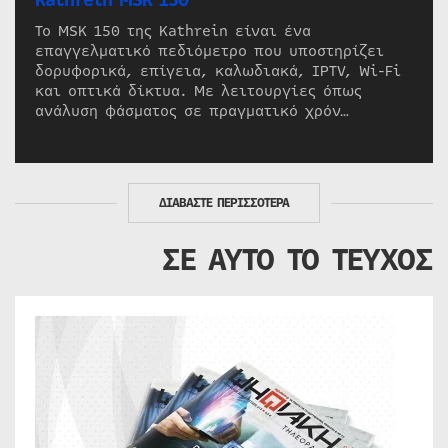
Kathrein MSK 150
Το MSK 150 της Kathrein είναι ένα
επαγγελματικό πεδιόμετρο που υποστηρίζει
δορυφορικά, επίγεια, καλωδιακά, IPTV, Wi-Fi
και οπτικά δίκτυα. Με λειτουργίες όπως
ανάλυση φάσματος σε πραγματικό χρόν…
ΔΙΑΒΑΣΤΕ ΠΕΡΙΣΣΟΤΕΡΑ
ΣΕ ΑΥΤΟ ΤΟ ΤΕΥΧΟΣ