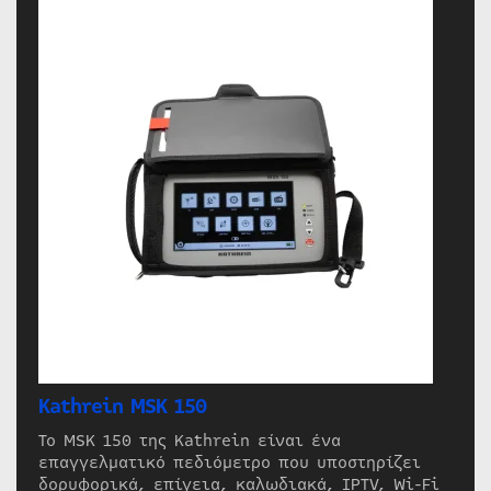
Kathrein MSK 150
Το MSK 150 της Kathrein είναι ένα
επαγγελματικό πεδιόμετρο που υποστηρίζει
δορυφορικά, επίγεια, καλωδιακά, IPTV, Wi-Fi