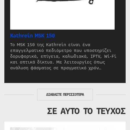
Kathrein MSK 150
Το MSK 150 της Kathrein είναι ένα
επαγγελματικό πεδιόμετρο που υποστηρίζει
δορυφορικά, επίγεια, καλωδιακά, IPTV, Wi-Fi
και οπτικά δίκτυα. Με λειτουργίες όπως
ανάλυση φάσματος σε πραγματικό χρόν…
ΔΙΑΒΑΣΤΕ ΠΕΡΙΣΣΟΤΕΡΑ
ΣΕ ΑΥΤΟ ΤΟ ΤΕΥΧΟΣ