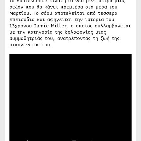
Το Adolescence είναι μια νέα μίνι σειρά μιας
σεζόν που θα κάνει πρεμιέρα στα μέσα του
Μαρτίου. Το σόου αποτελείται από τέσσερα
επεισόδια και αφηγείται την ιστορία του
13χρονου Jamie Miller, ο οποίος συλλαμβάνεται
με την κατηγορία της δολοφονίας μιας
συμμαθήτριάς του, ανατρέποντας τη ζωή της
οικογένειάς του.