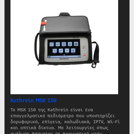
Kathrein MSK 150
Το MSK 150 της Kathrein είναι ένα
επαγγελματικό πεδιόμετρο που υποστηρίζει
δορυφορικά, επίγεια, καλωδιακά, IPTV, Wi-Fi
και οπτικά δίκτυα. Με λειτουργίες όπως
ανάλυση φάσματος σε πραγματικό χρόν…