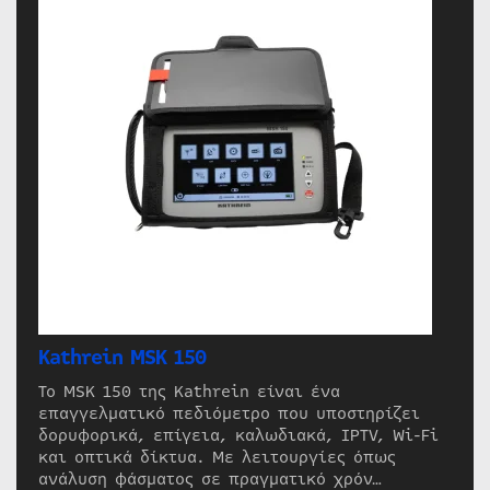
Kathrein MSK 150
Το MSK 150 της Kathrein είναι ένα
επαγγελματικό πεδιόμετρο που υποστηρίζει
δορυφορικά, επίγεια, καλωδιακά, IPTV, Wi-Fi
και οπτικά δίκτυα. Με λειτουργίες όπως
ανάλυση φάσματος σε πραγματικό χρόν…