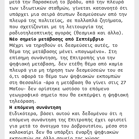
μετά την Παρασκευή το βράδυ, από την πλευρά
των ιδιωτικών σταθμών, γίνεται κατανοητό ότι
υπάρχει μια σειρά άτυπων δεσμεύσεων από την
πλευρά της πολιτείας, σε πολλαπλά ζητήματα,
που σχετίζονται με τη λειτουργία της
ραδιοτηλεοπτικής αγοράς (θεσμικά και άλλα).
Νέο σημείο μετάβασης από Σεπτέμβριο
Μέχρι να τηρηθούν οι δεσμεύσεις αυτές, το
θέμα της μετάβασης μένει «παγωμένο». Στη
επίσημη συνάντηση, της Επιτροπής για την
ψηφιακή μετάβαση, δεν ετέθη θέμα από καμία
πλευρά για μη τήρηση των δεσμεύσεών του σε
ό,τι αφορά το θέμα των ψηφιακών εκπομπών
στη Θεσσαλία -άρα η μετάβαση θα γίνει στις 27
Μαΐου- δεν ορίστηκε ωστόσο το επόμενο
γεωγραφικό σημείο που θα εκπέμψει η ψηφιακή
τηλεόραση.
Η επόμενη συνάντηση
Ειδικότερα, βάσει αυτού και δεδομένου ότι η
επόμενη συνάντηση της Επιτροπής έχει οριστεί
για μετά το άνοιγμα του Δοβρουτσίου, μέσα στο
καλοκαίρι δεν θα υπάρξει έναρξη ψηφιακών
εκπομπών σε άλλο σημείο της χώρας.