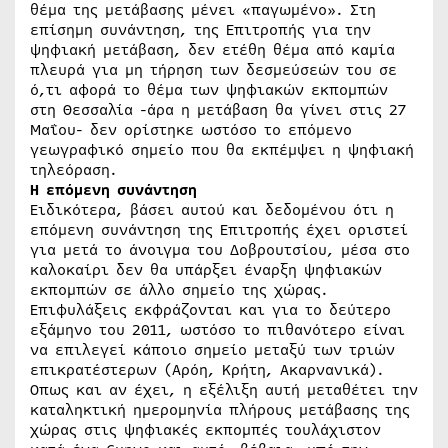
θέμα της μετάβασης μένει «παγωμένο». Στη
επίσημη συνάντηση, της Επιτροπής για την
ψηφιακή μετάβαση, δεν ετέθη θέμα από καμία
πλευρά για μη τήρηση των δεσμεύσεών του σε
ό,τι αφορά το θέμα των ψηφιακών εκπομπών
στη Θεσσαλία -άρα η μετάβαση θα γίνει στις 27
Μαΐου- δεν ορίστηκε ωστόσο το επόμενο
γεωγραφικό σημείο που θα εκπέμψει η ψηφιακή
τηλεόραση.
Η επόμενη συνάντηση
Ειδικότερα, βάσει αυτού και δεδομένου ότι η
επόμενη συνάντηση της Επιτροπής έχει οριστεί
για μετά το άνοιγμα του Δοβρουτσίου, μέσα στο
καλοκαίρι δεν θα υπάρξει έναρξη ψηφιακών
εκπομπών σε άλλο σημείο της χώρας.
Επιφυλάξεις εκφράζονται και για το δεύτερο
εξάμηνο του 2011, ωστόσο το πιθανότερο είναι
να επιλεγεί κάποιο σημείο μεταξύ των τριών
επικρατέστερων (Αρόη, Κρήτη, Ακαρνανικά).
Οπως και αν έχει, η εξέλιξη αυτή μεταθέτει την
καταληκτική ημερομηνία πλήρους μετάβασης της
χώρας στις ψηφιακές εκπομπές τουλάχιστον