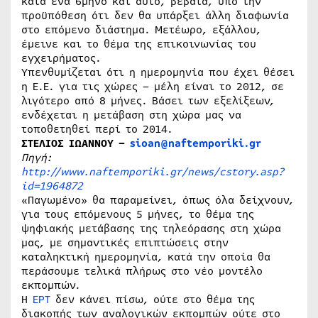
κατά ένα 6μηνο και αυτό, βέβαια, υπό την
προϋπόθεση ότι δεν θα υπάρξει άλλη διαφωνία
στο επόμενο διάστημα. Μετέωρο, εξάλλου,
έμεινε και το θέμα της επικοινωνίας του
εγχειρήματος.
Υπενθυμίζεται ότι η ημερομηνία που έχει θέσει
η Ε.Ε. για τις χώρες – μέλη είναι το 2012, σε
λιγότερο από 8 μήνες. Βάσει των εξελίξεων,
ενδέχεται η μετάβαση στη χώρα μας να
τοποθετηθεί περί το 2014.
ΣΤΕΛΙΟΣ ΙΩΑΝΝΟΥ –
sioan@naftemporiki.gr
Πηγή:
http://www.naftemporiki.gr/news/cstory.asp?
id=1964872
«Παγωμένο» θα παραμείνει, όπως όλα δείχνουν,
για τους επόμενους 5 μήνες, το θέμα της
ψηφιακής μετάβασης της τηλεόρασης στη χώρα
μας, με σημαντικές επιπτώσεις στην
καταληκτική ημερομηνία, κατά την οποία θα
περάσουμε τελικά πλήρως στο νέο μοντέλο
εκπομπών.
Η
ΕΡΤ
δεν κάνει πίσω, ούτε στο θέμα της
διακοπής των αναλογικών εκπομπών ούτε στο