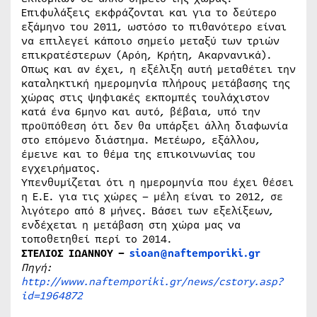
Επιφυλάξεις εκφράζονται και για το δεύτερο
εξάμηνο του 2011, ωστόσο το πιθανότερο είναι
να επιλεγεί κάποιο σημείο μεταξύ των τριών
επικρατέστερων (Αρόη, Κρήτη, Ακαρνανικά).
Οπως και αν έχει, η εξέλιξη αυτή μεταθέτει την
καταληκτική ημερομηνία πλήρους μετάβασης της
χώρας στις ψηφιακές εκπομπές τουλάχιστον
κατά ένα 6μηνο και αυτό, βέβαια, υπό την
προϋπόθεση ότι δεν θα υπάρξει άλλη διαφωνία
στο επόμενο διάστημα. Μετέωρο, εξάλλου,
έμεινε και το θέμα της επικοινωνίας του
εγχειρήματος.
Υπενθυμίζεται ότι η ημερομηνία που έχει θέσει
η Ε.Ε. για τις χώρες – μέλη είναι το 2012, σε
λιγότερο από 8 μήνες. Βάσει των εξελίξεων,
ενδέχεται η μετάβαση στη χώρα μας να
τοποθετηθεί περί το 2014.
ΣΤΕΛΙΟΣ ΙΩΑΝΝΟΥ –
sioan@naftemporiki.gr
Πηγή:
http://www.naftemporiki.gr/news/cstory.asp?
id=1964872