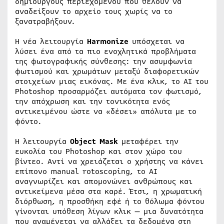
δημιουργούς περιεχομένου που θέλουν να
αναδείξουν το αρχείο τους χωρίς να το
ξανατραβήξουν.
Η νέα λειτουργία
Harmonize
υπόσχεται να
λύσει ένα από τα πιο ενοχλητικά προβλήματα
της φωτογραφικής σύνθεσης: την ασυμφωνία
φωτισμού και χρωμάτων μεταξύ διαφορετικών
στοιχείων μιας εικόνας. Με ένα κλικ, το AI του
Photoshop προσαρμόζει αυτόματα τον φωτισμό,
την απόχρωση και την τονικότητα ενός
αντικειμένου ώστε να «δέσει» απόλυτα με το
φόντο.
Η λειτουργία
Object Mask
μεταφέρει την
ευκολία του Photoshop και στον χώρο του
βίντεο. Αντί να χρειάζεται ο χρήστης να κάνει
επίπονο manual rotoscoping, το AI
αναγνωρίζει και απομονώνει ανθρώπους και
αντικείμενα μέσα στα καρέ. Έτσι, η χρωματική
διόρθωση, η προσθήκη εφέ ή το θόλωμα φόντου
γίνονται υπόθεση λίγων κλικ — μια δυνατότητα
που αναμένεται να αλλάξει τα δεδομένα στη