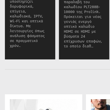
υποστηρίζει
παραλαβή του
δορυφορικά,
καλωδίου PLT288B-
επίγεια,
10000 της Prolink.
καλωδιακά, IPTV,
Πρόκειται για νέας
Wi-Fi και οπτικά
γενιάς ενεργό
δίκτυα. Με
οπτικό καλώδιο
λειτουργίες όπως
HDMI σε HDMI με
ανάλυση φάσματος
βύσματα 24
σε πραγματικό
επίχρυσων επαφών,
χρόν…
το οποίο διαθ…