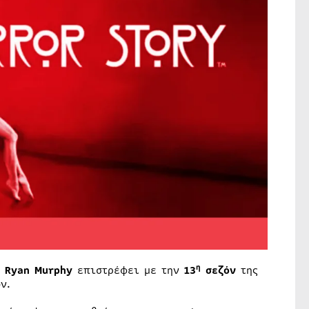
η
υ
Ryan Murphy
επιστρέφει με την
13
σεζόν
της
ν.