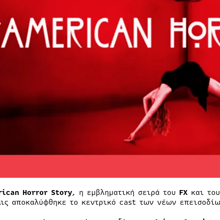
ican Horror Story
, η εμβληματική σειρά του
FX
και το
λις αποκαλύφθηκε το κεντρικό cast των νέων επεισοδίω