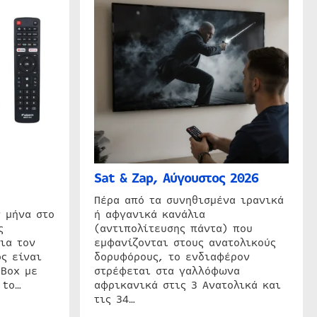
Sat & Zap, Αύγουστος 2026
η
Πέρα από τα συνηθισμένα ιρανικά
 μήνα στο
ή αφγανικά κανάλια
ς
(αντιπολίτευσης πάντα) που
ια τον
εμφανίζονται στους ανατολικούς
ς είναι
δορυφόρους, το ενδιαφέρον
 Box με
στρέφεται στα γαλλόφωνα
 to…
αφρικανικά στις 3 Ανατολικά και
τις 34…