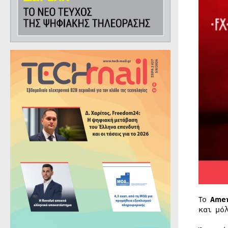
Το
Amer
και μό