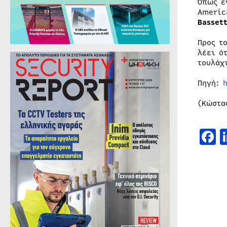
Όπως έ
Americ
Basset
Προς τ
λέει ό
τουλάχ
Πηγή:
(Κώστα
F