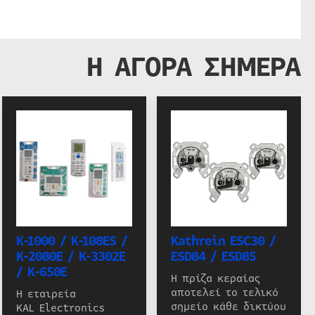
Η ΑΓΟΡΑ ΣΗΜΕΡΑ
K-1000 / K-108ES /
Kathrein ESC30 /
K-2080E / K-3302E
ESD84 / ESD85
/ K-650E
Η πρίζα κεραίας
αποτελεί το τελικό
Η εταιρεία
σημείο κάθε δικτύου
KAL Electronics