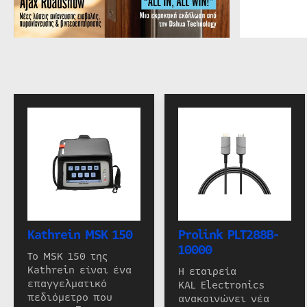
Kathrein MSK 150
Prolink PLT288B-
10000
Το MSK 150 της
Kathrein είναι ένα
Η εταιρεία
επαγγελματικό
KAL Electronics
πεδιόμετρο που
ανακοινώνει νέα