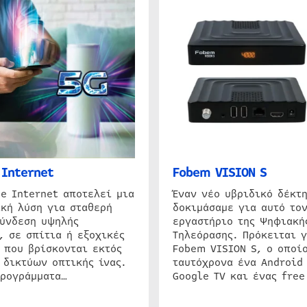
Internet
Fobem VISION S
e Internet αποτελεί μια
Έναν νέο υβριδικό δέκτ
κή λύση για σταθερή
δοκιμάσαμε για αυτό τον
σύνδεση υψηλής
εργαστήριο της Ψηφιακή
, σε σπίτια ή εξοχικές
Τηλεόρασης. Πρόκειται γ
 που βρίσκονται εκτός
Fobem VISION S, ο οποίο
 δικτύων οπτικής ίνας.
ταυτόχρονα ένα Android
προγράμματα…
Google TV και ένας free