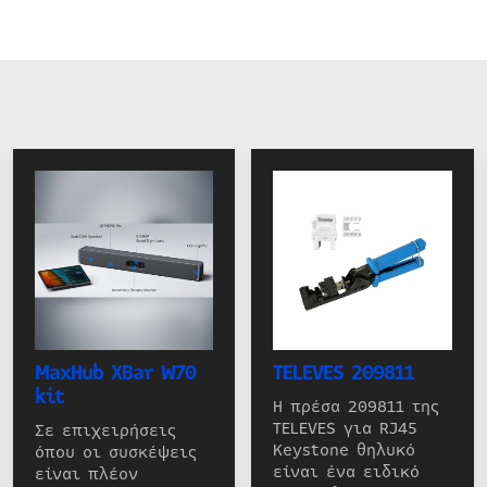
MaxHub XBar W70
TELEVES 209811
kit
Η πρέσα 209811 της
TELEVES για RJ45
Σε επιχειρήσεις
Keystone θηλυκό
όπου οι συσκέψεις
είναι ένα ειδικό
είναι πλέον