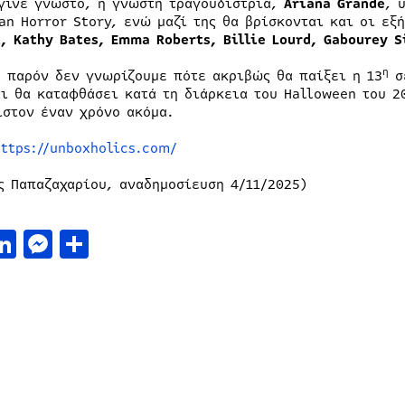
γινε γνωστό, η γνωστή τραγουδίστρια,
Ariana Grande
, 
an Horror Story, ενώ μαζί της θα βρίσκονται και οι εξ
t, Kathy Bates, Emma Roberts, Billie Lourd, Gabourey 
η
ο παρόν δεν γνωρίζουμε πότε ακριβώς θα παίξει η 13
σε
τι θα καταφθάσει κατά τη διάρκεια του Halloween του 2
ιστον έναν χρόνο ακόμα.
https://unboxholics.com/
ς Παπαζαχαρίου, αναδημοσίευση 4/11/2025)
acebook
LinkedIn
Messenger
Μοιραστείτε