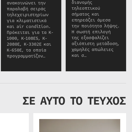
διανομής
ανακοινώνει την
τηλεοπτικού
παραλαβή σειράς
σήματος και
τηλεχειριστηρίων
επηρεάζει άμεσα
για κλιματιστικά
την ποιότητα λήψης.
και air condition.
Η σωστή επιλογή
Πρόκειται για τα K-
της εξασφαλίζει
1000, K-108ES, K-
αξιόπιστη μετάδοση,
2080E, K-3302E και
χαμηλές απώλειες
K-650E, τα οποία
και σ…
προγραμματίζον…
ΣΕ ΑΥΤΟ ΤΟ ΤΕΥΧΟΣ