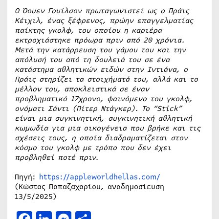
Ο Όουεν Γουίλσον πρωταγωνιστεί ως ο Πράις
Κέιχιλ, ένας ξέφρενος, πρώην επαγγελματίας
παίκτης γκολφ, του οποίου η καριέρα
εκτροχιάστηκε πρόωρα πριν από 20 χρόνια.
Μετά την κατάρρευση του γάμου του και την
απόλυσή του από τη δουλειά του σε ένα
κατάστημα αθλητικών ειδών στην Ιντιάνα, ο
Πράις στηρίζει τα στοιχήματά του, αλλά και το
μέλλον του, αποκλειστικά σε έναν
προβληματικό 17χρονο, φαινόμενο του γκολφ,
ονόματι Σάντι (Πίτερ Ντάγκερ). Το “Stick”
είναι μια συγκινητική, συγκινητική αθλητική
κωμωδία για μια οικογένεια που βρήκε και τις
σχέσεις τους, η οποία διαδραματίζεται στον
κόσμο του γκολφ με τρόπο που δεν έχει
προβληθεί ποτέ πριν.
Πηγή:
https://appleworldhellas.com/
(Κώστας Παπαζαχαρίου, αναδημοσίευση
13/5/2025)
Facebook
LinkedIn
Messenger
Μοιραστείτε