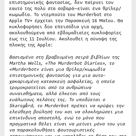
επιστημονικής φαντασίας, δεν παίρνει τον
εαυτό της πολύ στα σοβαρά—είναι ένα θρίλερ/
κωμωδία. Το ντεμπούτο του Murderbot στο
Apple TV+ έρχεται την Παρασκευή 16 Μαΐου. Θα
κυκλοφορήσει δύο επεισόδια για αρχή,
ακολουθούμενα από εβδομαδιαίες κυκλοφορίες
έως τις 11 Ιουλίου. Ακολουθεί η σύνοψη της
πλοκής της Apple:
Βασισμένο στη βραβευμένη σειρά βιβλίων της
Martha Wells, «The Murderbot Diaries», το
«Murderbot» είναι μια θρίλερ/κωμωδία
επιστημονικής φαντασίας για μια αυτο-
χακαρισμένη κατασκεύη ασφαλείας, η οποία
τρομοκρατείται από τα ανθρώπινα
συναισθήματα, αλλά έλκεται από τους
ευάλωτους πελάτες της. Το υποδύεται ο
Skarsgård, το Murderbot πρέπει να κρύψει την
ελεύθερη βούλησή του και να ολοκληρώσει μια
επικίνδυνη αποστολή, ενώ το μόνο που
πραγματικά θέλει είναι να μείνει μόνο του για
να παρακολουθήσει φουτουριστικές
σαπουνόπερες και να καταλάβει τη θέση του στο