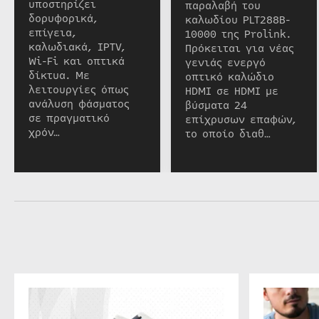
υποστηρίζει
παραλαβή του
δορυφορικά,
καλωδίου PLT288B-
επίγεια,
10000 της Prolink.
καλωδιακά, IPTV,
Πρόκειται για νέας
Wi-Fi και οπτικά
γενιάς ενεργό
δίκτυα. Με
οπτικό καλώδιο
λειτουργίες όπως
HDMI σε HDMI με
ανάλυση φάσματος
βύσματα 24
σε πραγματικό
επίχρυσων επαφών,
χρόν…
το οποίο διαθ…