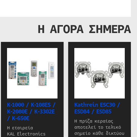
Η ΑΓΟΡΑ ΣΗΜΕΡΑ
K-1000 / K-108ES /
Kathrein ESC30 /
K-2080E / K-3302E
ESD84 / ESD85
/ K-650E
Η πρίζα κεραίας
αποτελεί το τελικό
Η εταιρεία
σημείο κάθε δικτύου
KAL Electronics