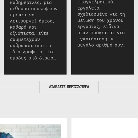
επαγγελματικό
καθημερινές, μια
εργαλείο,
αίθουσα συσκέψεων
σχεδιασμένο για τη
πρέπει να
μείωση του χρόνου
λειτουργεί άμεσα,
εργασίας, ειδικά
καθαρά και
όταν πρόκειται για
αξιόπιστα, είτε
εγκατάσταση με
συμμετέχουν
μεγάλο αριθμό συν…
άνθρωποι από το
ίδιο γραφείο είτε
ομάδες από διαφο…
ΔΙΑΒΑΣΤΕ ΠΕΡΙΣΣΟΤΕΡΑ