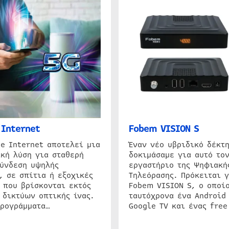
Internet
Fobem VISION S
e Internet αποτελεί μια
Έναν νέο υβριδικό δέκτ
κή λύση για σταθερή
δοκιμάσαμε για αυτό τον
σύνδεση υψηλής
εργαστήριο της Ψηφιακή
, σε σπίτια ή εξοχικές
Τηλεόρασης. Πρόκειται γ
 που βρίσκονται εκτός
Fobem VISION S, ο οποίο
 δικτύων οπτικής ίνας.
ταυτόχρονα ένα Android
προγράμματα…
Google TV και ένας free