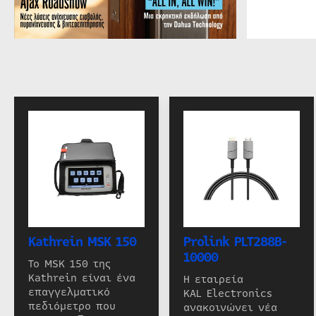
Kathrein MSK 150
Prolink PLT288B-
10000
Το MSK 150 της
Kathrein είναι ένα
Η εταιρεία
επαγγελματικό
KAL Electronics
πεδιόμετρο που
ανακοινώνει νέα