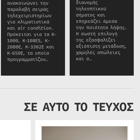
διανομής
ανακοινώνει την
τηλεοπτικού
παραλαβή σειράς
σήματος και
τηλεχειριστηρίων
επηρεάζει άμεσα
για κλιματιστικά
την ποιότητα λήψης.
και air condition.
Η σωστή επιλογή
Πρόκειται για τα K-
της εξασφαλίζει
1000, K-108ES, K-
αξιόπιστη μετάδοση,
2080E, K-3302E και
χαμηλές απώλειες
K-650E, τα οποία
και σ…
προγραμματίζον…
ΣΕ ΑΥΤΟ ΤΟ ΤΕΥΧΟΣ