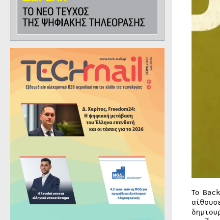
Το Bac
αίθουσ
δημιου