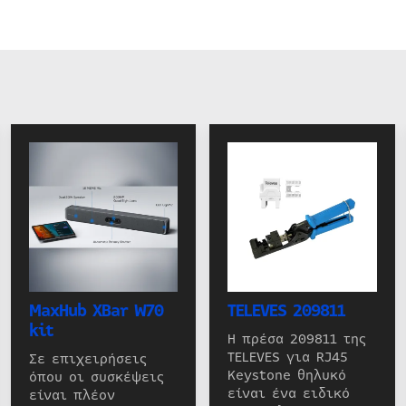
MaxHub XBar W70
TELEVES 209811
kit
Η πρέσα 209811 της
TELEVES για RJ45
Σε επιχειρήσεις
Keystone θηλυκό
όπου οι συσκέψεις
είναι ένα ειδικό
είναι πλέον