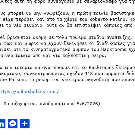
ώντας αυτή τη φορά συνεργασία με σεναριογράφο για τη
ους μπορεί να μην γνωρίζουν, η πρώτη ταινία βασίστηκε
t είχε περάσει και από τα χέρια του Roberto Patino. Π
ει το νέο σενάριο, ούτε αν θα επιστρέψει κάποιος από
uel βρίσκεται ακόμη σε πολύ πρώιμο στάδιο ανάπτυξης, 
ο φως και χωρίς να έχουν ξεκινήσει οι διαδικασίες για 
ρίσει ότι το κινηματογραφικό σύμπαν του Backrooms έχ
ια νέα ταινία όσο και για τηλεοπτική σειρά.
ια την ιστορία να αναφέρουμε ότι το Backrooms ξεπέρα
οκύριακο, συγκεντρώνοντας σχεδόν 118 εκατομμύρια δολ
ane Parsons το ρεκόρ του νεότερου σκηνοθέτη που έκανε
https://unboxholics.com/
ς Παπαζαχαρίου, αναδημοσίευση 5/6/2026)
acebook
LinkedIn
Messenger
Μοιραστείτε