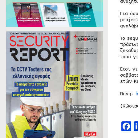
αναζητ
Για όσ
projec
αναλάβ
Το seq
πράσιν
ξεκαθα
τόσο γ
Έτσι γ
σαββατ
ετών K
Πηγή:
(Κώστα
F