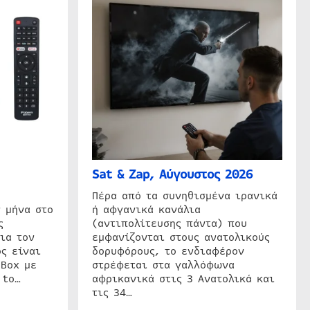
Sat & Zap, Αύγουστος 2026
η
Πέρα από τα συνηθισμένα ιρανικά
 μήνα στο
ή αφγανικά κανάλια
ς
(αντιπολίτευσης πάντα) που
ια τον
εμφανίζονται στους ανατολικούς
ς είναι
δορυφόρους, το ενδιαφέρον
 Box με
στρέφεται στα γαλλόφωνα
 to…
αφρικανικά στις 3 Ανατολικά και
τις 34…