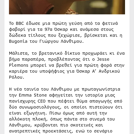
Το BBC έδωσε μια πρώτη γεύση από τα φετινά
φαβορί για τα 97α Όσκαρ και ανάμεσα στους
δώδεκα τίτλους που ξεχώρισε, βρίσκεται και η
Bugonia του Γιώργου Λάνθιμου.
Μάλιστα, το βρετανικό δίκτυο προχωράει κι ένα
βήμα παραπέρα, προβλέποντας ότι ο Jesse
Plemons μπορεί να βρεθεί για πρώτη φορά στην
καριέρα του υποψήφιος για Όσκαρ Α’ Ανδρικού
Ρόλου.
Η νέα ταινία του Λάνθιμου με πρωταγωνίστρια
την Emma Stone αφηγείται την ιστορία μιας
πανίσχυρης CEO που πέφτει θύμα απαγωγής από
δύο συνωμοσιολόγους, οι οποίοι πιστεύουν ότι
είναι εξωγήινη. Πίσω όμως από αυτή την
αλλόκοτη πλοκή, όπως πάντα στο σινεμά του
Λάνθιμου, κρύβονται πιο σκοτεινές και
ανατρεπτικές προεκτάσεις, ενώ το σενάριο