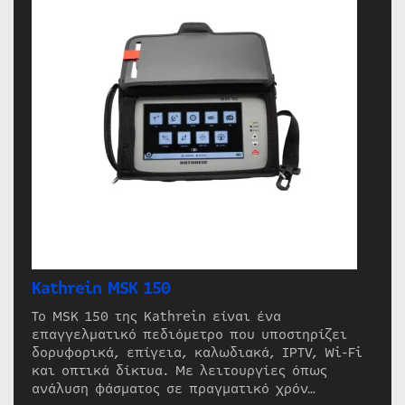
Kathrein MSK 150
Το MSK 150 της Kathrein είναι ένα
επαγγελματικό πεδιόμετρο που υποστηρίζει
δορυφορικά, επίγεια, καλωδιακά, IPTV, Wi-Fi
και οπτικά δίκτυα. Με λειτουργίες όπως
ανάλυση φάσματος σε πραγματικό χρόν…