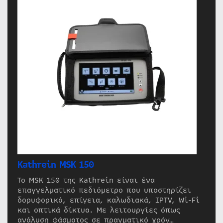
Kathrein MSK 150
Το MSK 150 της Kathrein είναι ένα
επαγγελματικό πεδιόμετρο που υποστηρίζει
δορυφορικά, επίγεια, καλωδιακά, IPTV, Wi-Fi
και οπτικά δίκτυα. Με λειτουργίες όπως
ανάλυση φάσματος σε πραγματικό χρόν…