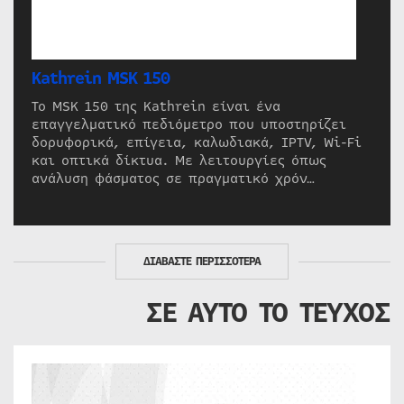
Kathrein MSK 150
Το MSK 150 της Kathrein είναι ένα
επαγγελματικό πεδιόμετρο που υποστηρίζει
δορυφορικά, επίγεια, καλωδιακά, IPTV, Wi-Fi
και οπτικά δίκτυα. Με λειτουργίες όπως
ανάλυση φάσματος σε πραγματικό χρόν…
ΔΙΑΒΑΣΤΕ ΠΕΡΙΣΣΟΤΕΡΑ
ΣΕ ΑΥΤΟ ΤΟ ΤΕΥΧΟΣ