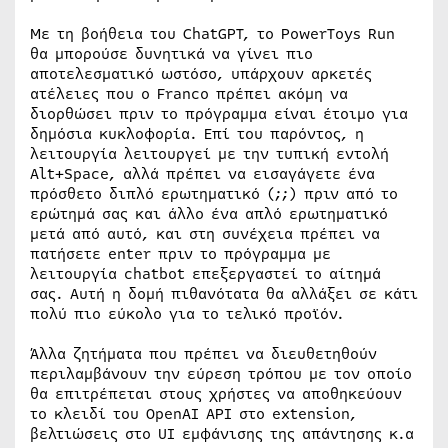
Με τη βοήθεια του ChatGPT, το PowerToys Run
θα μπορούσε δυνητικά να γίνει πιο
αποτελεσματικό ωστόσο, υπάρχουν αρκετές
ατέλειες που ο Franco πρέπει ακόμη να
διορθώσει πριν το πρόγραμμα είναι έτοιμο για
δημόσια κυκλοφορία. Επί του παρόντος, η
λειτουργία λειτουργεί με την τυπική εντολή
Alt+Space, αλλά πρέπει να εισαγάγετε ένα
πρόσθετο διπλό ερωτηματικό (;;) πριν από το
ερώτημά σας και άλλο ένα απλό ερωτηματικό
μετά από αυτό, και στη συνέχεια πρέπει να
πατήσετε enter πριν το πρόγραμμα με
λειτουργία chatbot επεξεργαστεί το αίτημά
σας. Αυτή η δομή πιθανότατα θα αλλάξει σε κάτι
πολύ πιο εύκολο για το τελικό προϊόν.
Άλλα ζητήματα που πρέπει να διευθετηθούν
περιλαμβάνουν την εύρεση τρόπου με τον οποίο
θα επιτρέπεται στους χρήστες να αποθηκεύουν
το κλειδί του OpenAI API στο extension,
βελτιώσεις στο UI εμφάνισης της απάντησης κ.α