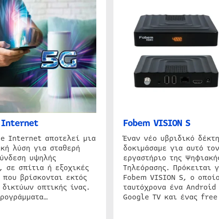
Internet
Fobem VISION S
e Internet αποτελεί μια
Έναν νέο υβριδικό δέκτ
κή λύση για σταθερή
δοκιμάσαμε για αυτό τον
σύνδεση υψηλής
εργαστήριο της Ψηφιακή
, σε σπίτια ή εξοχικές
Τηλεόρασης. Πρόκειται γ
 που βρίσκονται εκτός
Fobem VISION S, ο οποίο
 δικτύων οπτικής ίνας.
ταυτόχρονα ένα Android
προγράμματα…
Google TV και ένας free