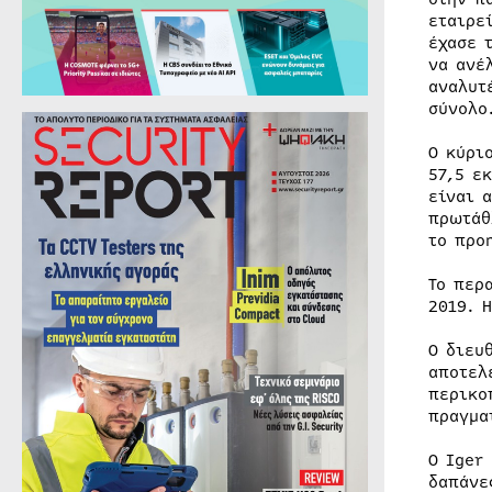
εταιρε
έχασε 
να ανέ
αναλυτ
σύνολο
Ο κύρι
57,5 ε
είναι 
πρωτάθ
το προ
Το περ
2019. 
Ο διευ
αποτελ
περικο
πραγμα
Ο Iger
δαπάνε