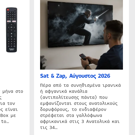
Sat & Zap, Αύγουστος 2026
η
Πέρα από τα συνηθισμένα ιρανικά
 μήνα στο
ή αφγανικά κανάλια
ς
(αντιπολίτευσης πάντα) που
ια τον
εμφανίζονται στους ανατολικούς
ς είναι
δορυφόρους, το ενδιαφέρον
 Box με
στρέφεται στα γαλλόφωνα
 to…
αφρικανικά στις 3 Ανατολικά και
τις 34…