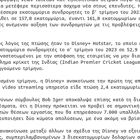
ία μετέφερε περισσότερα άσχημα νέα στους επενδυτές. Η
τέσσερα εκατομμύρια συνδρομητές το β’ τρίμηνο του 20
λθει σε 157,8 εκατομμύρια, έναντι 161,8 εκατομμυρίων 
ές ανέμεναν αύξηση των συνδρομητών με τις προβλέψεις
.
ος λόγος της πτώσης ήταν το Disney+ Hotstar, το οποίο 
κατομμύρια συνδρομητές το α’ τρίμηνο του 2023 σε 52,9
αναστατωμένοι με την απόφαση της εταιρείας να μην δια
λημα κρίκετ της Ινδίας (Indian Premier Cricket Leagu
ηγούμενο τρίμηνο.
ασμένο τρίμηνο, η Disney+ ανακοίνωσε την πρώτη της α
Η video streaming υπηρεσία είδε πτώση 2,4 εκατομμυρί
θύνων σύμβουλος Bob Iger αποκάλυψε επίσης κατά τη διά
έσματα, ότι η Disney πρόκειται να προβεί σε σημαντικ
πών θέσεων εργασίας που θα επηρεάσουν 7.000 υπαλλήλο
τοποιήσει δύο κύματα απολύσεων, με ένα ακόμη να βρίσ
 ανακοίνωσε μεταξύ άλλων τα σχέδια της Disney να εξοι
ς, συμπεριλαμβανομένων 3 δισεκατομμυρίων δολαρίων σ