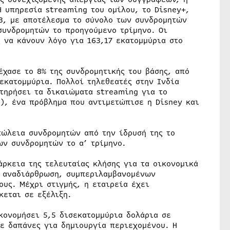
 υπηρεσία streaming του ομίλου, το Disney+,
23, με αποτέλεσμα το σύνολο των συνδρομητών
συνδρομητών το προηγούμενο τρίμηνο. Οι
 να κάνουν λόγο για 163,17 εκατομμύρια στο
έχασε το 8% της συνδρομητικής του βάσης, από
 εκατομμύρια. Πολλοί τηλεθεατές στην Ινδία
τηρήσει τα δικαιώματα streaming για το
e), ένα πρόβλημα που αντιμετώπισε η Disney και
πώλεια συνδρομητών από την ίδρυσή της το
ων συνδρομητών το α’ τρίμηνο.
ρκεια της τελευταίας κλήσης για τα οικονομικά
ή αναδιάρθρωση, συμπεριλαμβανομένων
υς. Μέχρι στιγμής, η εταιρεία έχει
κεται σε εξέλιξη.
κονομήσει 5,5 δισεκατομμύρια δολάρια σε
ε δαπάνες για δημιουργία περιεχομένου. Η