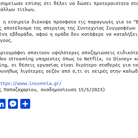
 σημείωσε επίσης ότι θέλει να δώσει προτεραιότητα στα
 άλλων τίτλων.
, η εταιρεία διέκοψε πρόσφατα τις παραγωγές για το “B
ς αποτέλεσμα της απεργίας της Συντεχνίας Συγγραφέων 
ένη εβδομάδα, αφού η ομάδα δεν κατάφερε να καταλήξει
γούς.
αριογράφοι απαιτούν υψηλότερες αποζημιώσεις ειδικότε
deo streaming υπηρεσίες όπως το Netflix, το Disney+ κ
ing, οι θέσεις εργασίας είναι λιγότερο σταθερές για τ
συνήθως λιγότερες σεζόν από ό,τι οι σειρές στην καλωδ
https://www.insomnia.gr/
ς Παπαζαχαρίου, αναδημοσίευση 15/5/2023)
acebook
LinkedIn
Messenger
Μοιραστείτε