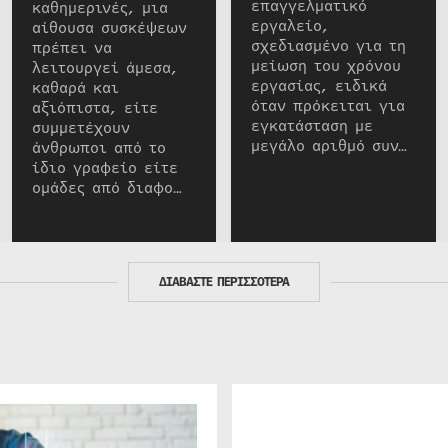
επαγγελματικό
καθημερινές, μια
εργαλείο,
αίθουσα συσκέψεων
σχεδιασμένο για τη
πρέπει να
μείωση του χρόνου
λειτουργεί άμεσα,
εργασίας, ειδικά
καθαρά και
όταν πρόκειται για
αξιόπιστα, είτε
εγκατάσταση με
συμμετέχουν
μεγάλο αριθμό συν…
άνθρωποι από το
ίδιο γραφείο είτε
ομάδες από διαφο…
ΔΙΑΒΑΣΤΕ ΠΕΡΙΣΣΟΤΕΡΑ