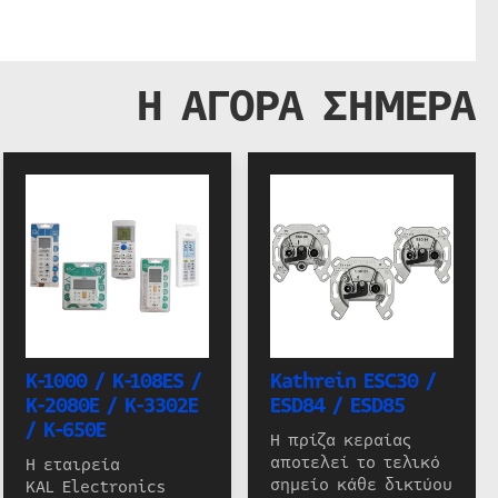
Η ΑΓΟΡΑ ΣΗΜΕΡΑ
K-1000 / K-108ES /
Kathrein ESC30 /
K-2080E / K-3302E
ESD84 / ESD85
/ K-650E
Η πρίζα κεραίας
αποτελεί το τελικό
Η εταιρεία
σημείο κάθε δικτύου
KAL Electronics