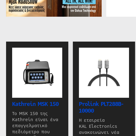
Kathrein MSK 150
Prolink PLT288B-
10000
Το MSK 150 της
Kathrein είναι ένα
Η εταιρεία
επαγγελματικό
KAL Electronics
πεδιόμετρο που
ανακοινώνει νέα