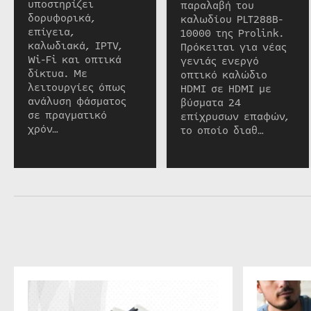
υποστηρίζει
παραλαβή του
δορυφορικά,
καλωδίου PLT288B-
επίγεια,
10000 της Prolink.
καλωδιακά, IPTV,
Πρόκειται για νέας
Wi-Fi και οπτικά
γενιάς ενεργό
δίκτυα. Με
οπτικό καλώδιο
λειτουργίες όπως
HDMI σε HDMI με
ανάλυση φάσματος
βύσματα 24
σε πραγματικό
επίχρυσων επαφών,
χρόν…
το οποίο διαθ…