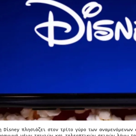
η Disney πλησιάζει στον τρίτο γύρο των αναμενόμενων 
αραγωγή νέων ταινιών και τηλεοπτικών σειρών λόγω τη