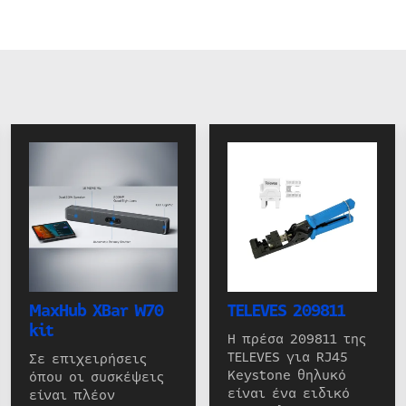
MaxHub XBar W70
TELEVES 209811
kit
Η πρέσα 209811 της
TELEVES για RJ45
Σε επιχειρήσεις
Keystone θηλυκό
όπου οι συσκέψεις
είναι ένα ειδικό
είναι πλέον