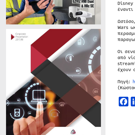
Disney
έναντι
Ωστόσο
Wars ω
περασμ
παραγω
Οι σεν
από vi
stream
έχουν 
Πηγή:
(Κώστα
F