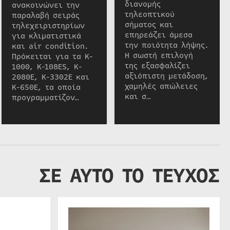
διανομής
ανακοινώνει την
τηλεοπτικού
παραλαβή σειράς
σήματος και
τηλεχειριστηρίων
επηρεάζει άμεσα
για κλιματιστικά
την ποιότητα λήψης.
και air condition.
Η σωστή επιλογή
Πρόκειται για τα K-
της εξασφαλίζει
1000, K-108ES, K-
αξιόπιστη μετάδοση,
2080E, K-3302E και
χαμηλές απώλειες
K-650E, τα οποία
και σ…
προγραμματίζον…
ΣΕ ΑΥΤΟ ΤΟ ΤΕΥΧΟΣ