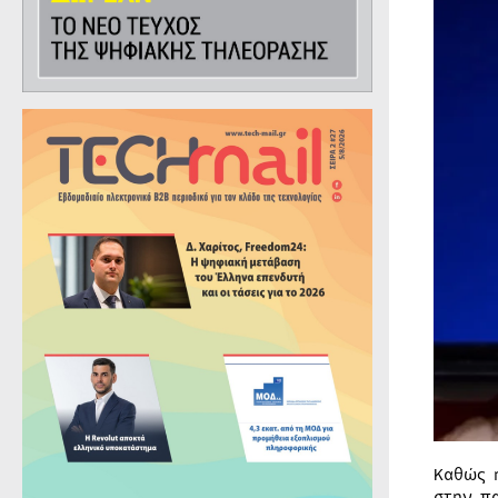
Καθώς 
στην π