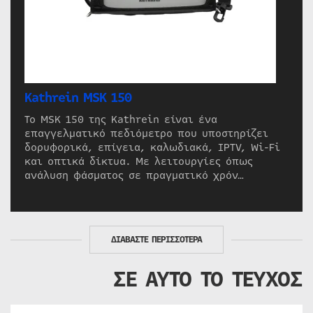
Kathrein MSK 150
Το MSK 150 της Kathrein είναι ένα
επαγγελματικό πεδιόμετρο που υποστηρίζει
δορυφορικά, επίγεια, καλωδιακά, IPTV, Wi-Fi
και οπτικά δίκτυα. Με λειτουργίες όπως
ανάλυση φάσματος σε πραγματικό χρόν…
ΔΙΑΒΑΣΤΕ ΠΕΡΙΣΣΟΤΕΡΑ
ΣΕ ΑΥΤΟ ΤΟ ΤΕΥΧΟΣ