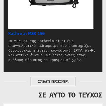
Kathrein MSK 150
Το MSK 150 της Kathrein είναι ένα
επαγγελματικό πεδιόμετρο που υποστηρίζει
δορυφορικά, επίγεια, καλωδιακά, IPTV, Wi-Fi
και οπτικά δίκτυα. Με λειτουργίες όπως
ανάλυση φάσματος σε πραγματικό χρόν…
ΔΙΑΒΑΣΤΕ ΠΕΡΙΣΣΟΤΕΡΑ
ΣΕ ΑΥΤΟ ΤΟ ΤΕΥΧΟΣ