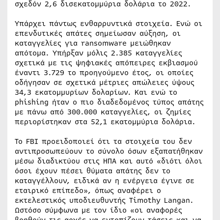
σχεδόν 2,6 δισεκατομμύρια δολάρια το 2022.
Υπάρχει πάντως ενθαρρυντικά στοιχεία. Ενώ οι
επενδυτικές απάτες σημείωσαν αύξηση, οι
καταγγελίες για ransomware μειώθηκαν
απότομα. Υπήρξαν μόλις 2.385 καταγγελίες
σχετικά με τις ψηφιακές απόπειρες εκβιασμού
έναντι 3.729 το προηγούμενο έτος, οι οποίες
οδήγησαν σε σχετικά μέτριες απώλειες ύψους
34,3 εκατομμυρίων δολαρίων. Και ενώ το
phishing ήταν ο πιο διαδεδομένος τύπος απάτης
με πάνω από 300.000 καταγγελίες, οι ζημίες
περιορίστηκαν στα 52,1 εκατομμύρια δολάρια.
Το FBI προειδοποιεί ότι τα στοιχεία του δεν
αντιπροσωπεύουν το σύνολο όσων εξαπατήθηκαν
μέσω διαδικτύου στις ΗΠΑ και αυτό «διότι όλοι
όσοι έχουν πέσει θύματα απάτης δεν το
καταγγέλλουν, ειδικά αν η ενέργεια έγινε σε
εταιρικό επίπεδο», όπως αναφέρει ο
εκτελεστικός υποδιευθυντής Timothy Langan.
Ωστόσο σύμφωνα με τον ίδιο «οι αναφορές
βοηθούν τις αρχές να εντοπίζουν τάσεις και να