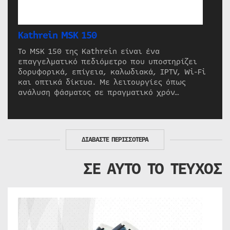
Kathrein MSK 150
Το MSK 150 της Kathrein είναι ένα
επαγγελματικό πεδιόμετρο που υποστηρίζει
δορυφορικά, επίγεια, καλωδιακά, IPTV, Wi-Fi
και οπτικά δίκτυα. Με λειτουργίες όπως
ανάλυση φάσματος σε πραγματικό χρόν…
ΔΙΑΒΑΣΤΕ ΠΕΡΙΣΣΟΤΕΡΑ
ΣΕ ΑΥΤΟ ΤΟ ΤΕΥΧΟΣ