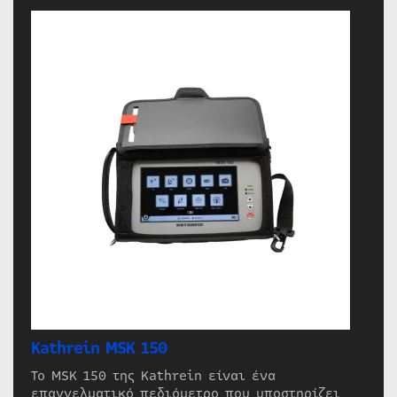
Kathrein MSK 150
Το MSK 150 της Kathrein είναι ένα
επαγγελματικό πεδιόμετρο που υποστηρίζει