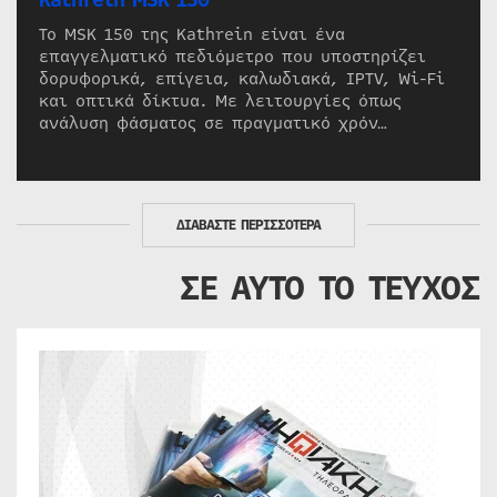
Το MSK 150 της Kathrein είναι ένα
επαγγελματικό πεδιόμετρο που υποστηρίζει
δορυφορικά, επίγεια, καλωδιακά, IPTV, Wi-Fi
και οπτικά δίκτυα. Με λειτουργίες όπως
ανάλυση φάσματος σε πραγματικό χρόν…
ΔΙΑΒΑΣΤΕ ΠΕΡΙΣΣΟΤΕΡΑ
ΣΕ ΑΥΤΟ ΤΟ ΤΕΥΧΟΣ