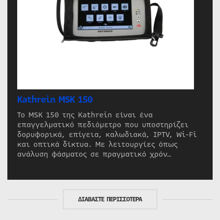
Kathrein MSK 150
Το MSK 150 της Kathrein είναι ένα
επαγγελματικό πεδιόμετρο που υποστηρίζει
δορυφορικά, επίγεια, καλωδιακά, IPTV, Wi-Fi
και οπτικά δίκτυα. Με λειτουργίες όπως
ανάλυση φάσματος σε πραγματικό χρόν…
ΔΙΑΒΑΣΤΕ ΠΕΡΙΣΣΟΤΕΡΑ