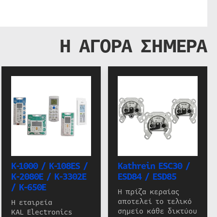
Η ΑΓΟΡΑ ΣΗΜΕΡΑ
K-1000 / K-108ES /
Kathrein ESC30 /
K-2080E / K-3302E
ESD84 / ESD85
/ K-650E
Η πρίζα κεραίας
αποτελεί το τελικό
Η εταιρεία
σημείο κάθε δικτύου
KAL Electronics