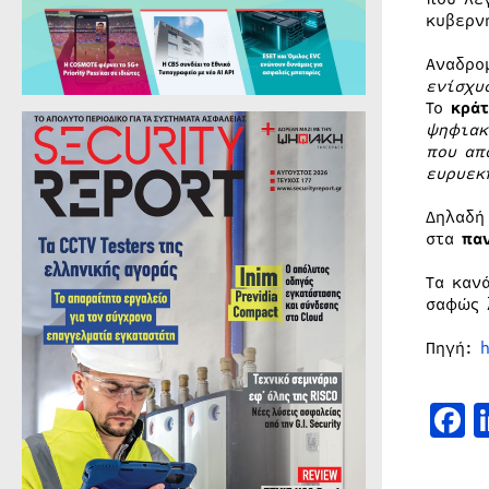
κυβερν
Αναδρο
ενίσχυ
Το
κράτ
ψηφιακ
που απ
ευρυεκ
Δηλαδή
στα
πα
Τα καν
σαφώς 
Πηγή:
F