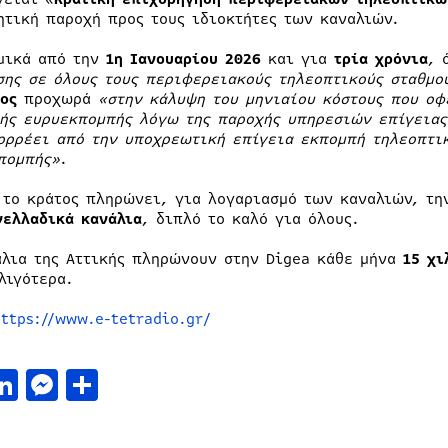
ητική παροχή προς τους ιδιοκτήτες των καναλιών.
μικά από την
1η Ιανουαρίου 2026
και για
τρία χρόνια
, 
σης σε όλους τους περιφερειακούς τηλεοπτικούς σταθμο
ος
προχωρά
«στην κάλυψη του μηνιαίου κόστους που οφ
ής ευρυεκπομπής λόγω της παροχής υπηρεσιών επίγειας
ορρέει από την υποχρεωτική επίγεια εκπομπή τηλεοπτι
πομπής»
.
 το κράτος πληρώνει, για λογαριασμό των καναλιών, τ
νελλαδικά κανάλια
, διπλό το καλό για όλους.
άλια της Αττικής πληρώνουν στην Digea κάθε μήνα
15 χι
λιγότερα.
https://www.e-tetradio.gr/
acebook
LinkedIn
Messenger
Μοιραστείτε