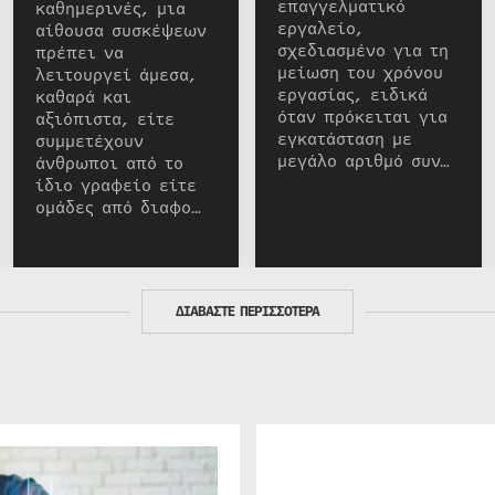
επαγγελματικό
καθημερινές, μια
εργαλείο,
αίθουσα συσκέψεων
σχεδιασμένο για τη
πρέπει να
μείωση του χρόνου
λειτουργεί άμεσα,
εργασίας, ειδικά
καθαρά και
όταν πρόκειται για
αξιόπιστα, είτε
εγκατάσταση με
συμμετέχουν
μεγάλο αριθμό συν…
άνθρωποι από το
ίδιο γραφείο είτε
ομάδες από διαφο…
ΔΙΑΒΑΣΤΕ ΠΕΡΙΣΣΟΤΕΡΑ