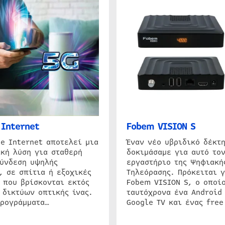
Internet
Fobem VISION S
e Internet αποτελεί μια
Έναν νέο υβριδικό δέκτ
κή λύση για σταθερή
δοκιμάσαμε για αυτό τον
σύνδεση υψηλής
εργαστήριο της Ψηφιακή
, σε σπίτια ή εξοχικές
Τηλεόρασης. Πρόκειται γ
 που βρίσκονται εκτός
Fobem VISION S, ο οποίο
 δικτύων οπτικής ίνας.
ταυτόχρονα ένα Android
προγράμματα…
Google TV και ένας free