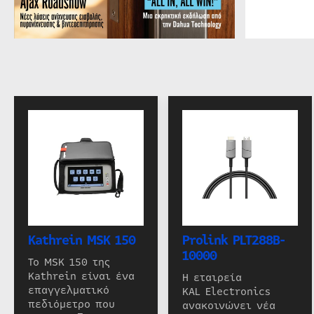
Kathrein MSK 150
Prolink PLT288B-
10000
Το MSK 150 της
Kathrein είναι ένα
Η εταιρεία
επαγγελματικό
KAL Electronics
πεδιόμετρο που
ανακοινώνει νέα