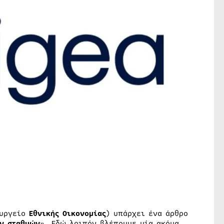
υργείο
Εθνικής Οικονομίας
) υπάρχει ένα άρθρο
ν σταθμών
». Εδώ λοιπόν βλέπουμε μία ακόμα