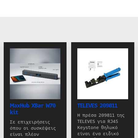
MaxHub XBar W70
TELEVES 209811
kit
Η πρέσα 209811 της
TELEVES για RJ45
Σε επιχειρήσεις
Keystone θηλυκό
όπου οι συσκέψεις
είναι ένα ειδικό
είναι πλέον