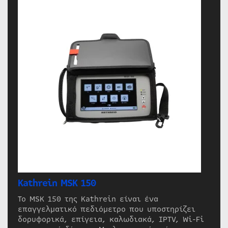
Kathrein MSK 150
Το MSK 150 της Kathrein είναι ένα
επαγγελματικό πεδιόμετρο που υποστηρίζει
δορυφορικά, επίγεια, καλωδιακά, IPTV, Wi-Fi