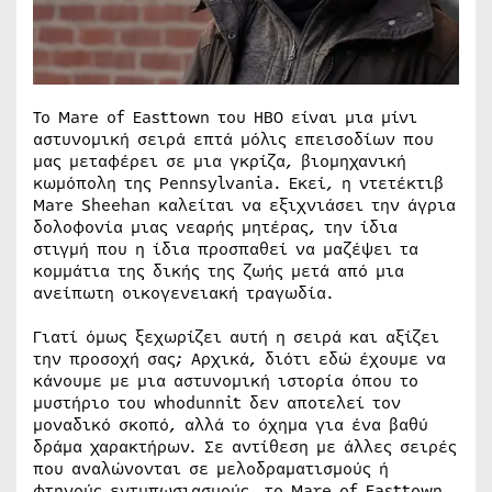
Το Mare of Easttown του HBO είναι μια μίνι
αστυνομική σειρά επτά μόλις επεισοδίων που
μας μεταφέρει σε μια γκρίζα, βιομηχανική
κωμόπολη της Pennsylvania. Εκεί, η ντετέκτιβ
Mare Sheehan καλείται να εξιχνιάσει την άγρια
δολοφονία μιας νεαρής μητέρας, την ίδια
στιγμή που η ίδια προσπαθεί να μαζέψει τα
κομμάτια της δικής της ζωής μετά από μια
ανείπωτη οικογενειακή τραγωδία.
Γιατί όμως ξεχωρίζει αυτή η σειρά και αξίζει
την προσοχή σας; Αρχικά, διότι εδώ έχουμε να
κάνουμε με μια αστυνομική ιστορία όπου το
μυστήριο του whodunnit δεν αποτελεί τον
μοναδικό σκοπό, αλλά το όχημα για ένα βαθύ
δράμα χαρακτήρων. Σε αντίθεση με άλλες σειρές
που αναλώνονται σε μελοδραματισμούς ή
φτηνούς εντυπωσιασμούς, το Mare of Easttown