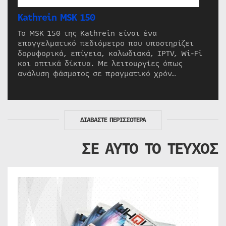
Kathrein MSK 150
Το MSK 150 της Kathrein είναι ένα
επαγγελματικό πεδιόμετρο που υποστηρίζει
δορυφορικά, επίγεια, καλωδιακά, IPTV, Wi-Fi
και οπτικά δίκτυα. Με λειτουργίες όπως
ανάλυση φάσματος σε πραγματικό χρόν…
ΔΙΑΒΑΣΤΕ ΠΕΡΙΣΣΟΤΕΡΑ
ΣΕ ΑΥΤΟ ΤΟ ΤΕΥΧΟΣ