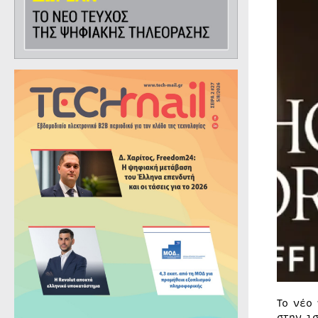
Το νέο
στην ι