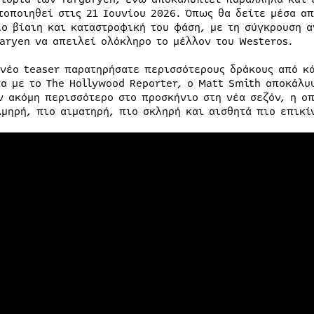
τοποιηθεί στις 21 Ιουνίου 2026. Όπως θα δείτε μέσα α
ιο βίαιη και καταστροφική του φάση, με τη σύγκρουση α
garyen να απειλεί ολόκληρο το μέλλον του Westeros.
 νέο teaser παρατηρήσατε περισσότερους δράκους από κά
α με το The Hollywood Reporter, ο Matt Smith αποκάλυ
ν ακόμη περισσότερο στο προσκήνιο στη νέα σεζόν, η οπ
λμηρή, πιο αιματηρή, πιο σκληρή και αισθητά πιο επικί