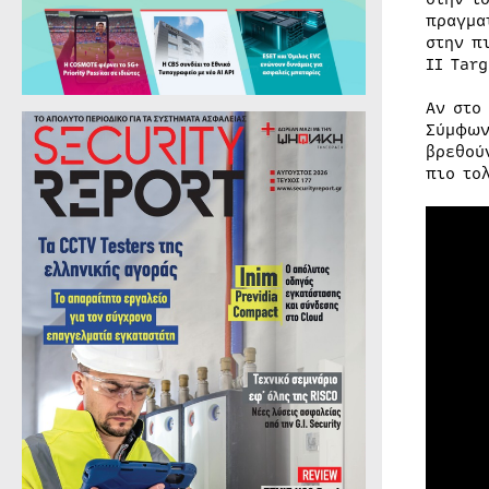
πραγμα
στην π
II Tar
Αν στο
Σύμφων
βρεθού
πιο το