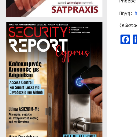
Phoebe
Πηγή:
(Κώστα
F