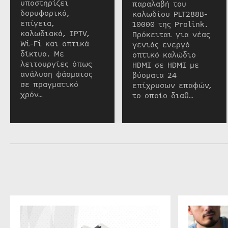
υποστηρίζει
παραλαβή του
δορυφορικά,
καλωδίου PLT288B-
επίγεια,
10000 της Prolink.
καλωδιακά, IPTV,
Πρόκειται για νέας
Wi-Fi και οπτικά
γενιάς ενεργό
δίκτυα. Με
οπτικό καλώδιο
λειτουργίες όπως
HDMI σε HDMI με
ανάλυση φάσματος
βύσματα 24
σε πραγματικό
επίχρυσων επαφών,
χρόν…
το οποίο διαθ…