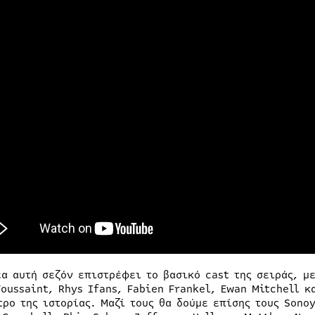
έα αυτή σεζόν επιστρέφει το βασικό cast της σειράς, μ
Toussaint, Rhys Ifans, Fabien Frankel, Ewan Mitchell κ
τρο της ιστορίας. Μαζί τους θα δούμε επίσης τους Sonoy