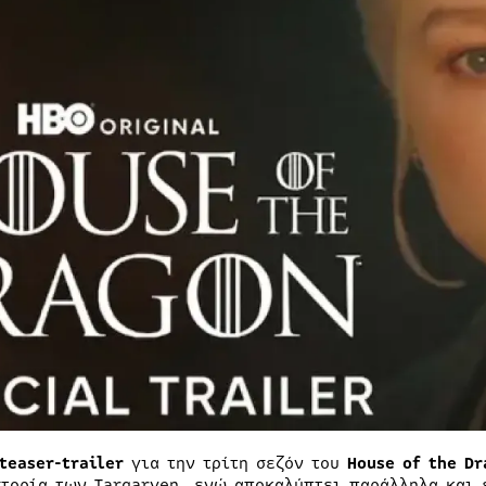
teaser-trailer
για την τρίτη σεζόν του
House of the Dr
στορία των Targaryen, ενώ αποκαλύπτει παράλληλα και 