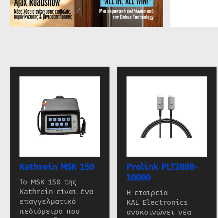
Kathrein MSK 150
Prolink PLT288B-
10000
Το MSK 150 της
Kathrein είναι ένα
Η εταιρεία
επαγγελματικό
KAL Electronics
πεδιόμετρο που
ανακοινώνει νέα