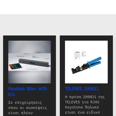
MaxHub XBar W70
TELEVES 209811
kit
Η πρέσα 209811 της
TELEVES για RJ45
Σε επιχειρήσεις
Keystone θηλυκό
όπου οι συσκέψεις
είναι ένα ειδικό
είναι πλέον