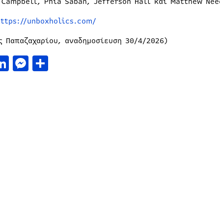
 Campbell, Phia Saban, Jefferson Hall και Matthew Ne
https://unboxholics.com/
ς Παπαζαχαρίου, αναδημοσίευση 30/4/2026)
acebook
LinkedIn
Messenger
Μοιραστείτε