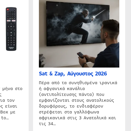
Sat & Zap, Αύγουστος 2026
η
Πέρα από τα συνηθισμένα ιρανικά
 μήνα στο
ή αφγανικά κανάλια
ς
(αντιπολίτευσης πάντα) που
ια τον
εμφανίζονται στους ανατολικούς
ς είναι
δορυφόρους, το ενδιαφέρον
 Box με
στρέφεται στα γαλλόφωνα
 to…
αφρικανικά στις 3 Ανατολικά και
τις 34…