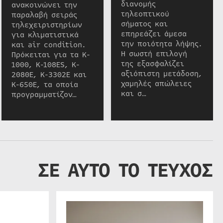
διανομής
ανακοινώνει την
τηλεοπτικού
παραλαβή σειράς
σήματος και
τηλεχειριστηρίων
επηρεάζει άμεσα
για κλιματιστικά
την ποιότητα λήψης.
και air condition.
Η σωστή επιλογή
Πρόκειται για τα K-
της εξασφαλίζει
1000, K-108ES, K-
αξιόπιστη μετάδοση,
2080E, K-3302E και
χαμηλές απώλειες
K-650E, τα οποία
και σ…
προγραμματίζον…
ΣΕ ΑΥΤΟ ΤΟ ΤΕΥΧΟΣ