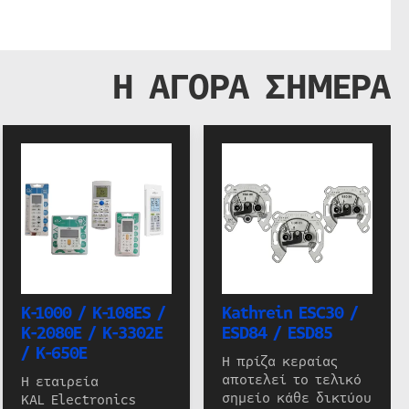
Η ΑΓΟΡΑ ΣΗΜΕΡΑ
K-1000 / K-108ES /
Kathrein ESC30 /
K-2080E / K-3302E
ESD84 / ESD85
/ K-650E
Η πρίζα κεραίας
αποτελεί το τελικό
Η εταιρεία
σημείο κάθε δικτύου
KAL Electronics