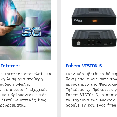
Internet
Fobem VISION S
e Internet αποτελεί μια
Έναν νέο υβριδικό δέκτ
κή λύση για σταθερή
δοκιμάσαμε για αυτό τον
σύνδεση υψηλής
εργαστήριο της Ψηφιακή
, σε σπίτια ή εξοχικές
Τηλεόρασης. Πρόκειται γ
 που βρίσκονται εκτός
Fobem VISION S, ο οποίο
 δικτύων οπτικής ίνας.
ταυτόχρονα ένα Android
προγράμματα…
Google TV και ένας free