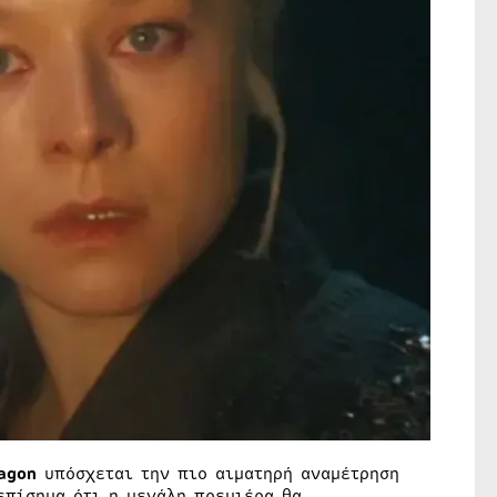
agon
υπόσχεται την πιο αιματηρή αναμέτρηση
επίσημα ότι η μεγάλη πρεμιέρα θα