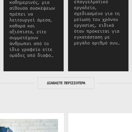
επαγγελματικό
καθημερινές, μια
εργαλείο,
αίθουσα συσκέψεων
σχεδιασμένο για τη
πρέπει να
μείωση του χρόνου
λειτουργεί άμεσα,
εργασίας, ειδικά
καθαρά και
όταν πρόκειται για
αξιόπιστα, είτε
εγκατάσταση με
συμμετέχουν
μεγάλο αριθμό συν…
άνθρωποι από το
ίδιο γραφείο είτε
ομάδες από διαφο…
ΔΙΑΒΑΣΤΕ ΠΕΡΙΣΣΟΤΕΡΑ