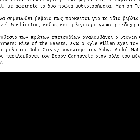
ll, με αφετηρία τα δύο πρώτα μυθιστορήματα, Man on Fir
 να σημειωθεί βέβαια πως πρόκειται για τα ίδια βιβλία
nzel Washington, καθώς και η λιγότερο γνωστή εκδοχή τ
νοθεσία των πρώτων επεισοδίων αναλαμβάνει ο Steven Ca
ormers: Rise of the Beasts, ενώ ο Kyle Killen έχει τον
κό ρόλο του John Creasy συναντάμε τον Yahya Abdul-Mat
ου περιλαμβάνει τον Bobby Cannavale στον ρόλο του μέν
y.