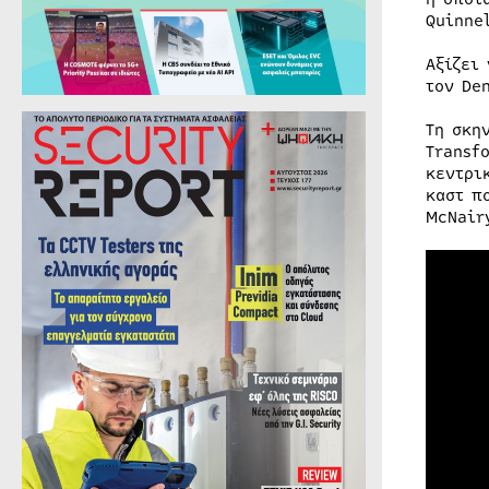
Quinne
Αξίζει
τον De
Τη σκη
Transf
κεντρι
καστ π
McNair