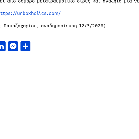
ει από σοβαρό μετατραυματικό στρες και αναζητά μια ν
https://unboxholics.com/
ς Παπαζαχαρίου, αναδημοσίευση 12/3/2026)
acebook
LinkedIn
Messenger
Μοιραστείτε