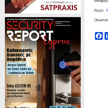
υποφέρ
Πηγή:
(Κώστα
F