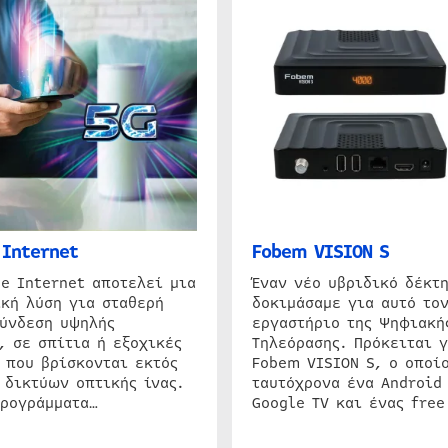
Internet
Fobem VISION S
e Internet αποτελεί μια
Έναν νέο υβριδικό δέκτ
κή λύση για σταθερή
δοκιμάσαμε για αυτό τον
σύνδεση υψηλής
εργαστήριο της Ψηφιακή
, σε σπίτια ή εξοχικές
Τηλεόρασης. Πρόκειται γ
 που βρίσκονται εκτός
Fobem VISION S, ο οποίο
 δικτύων οπτικής ίνας.
ταυτόχρονα ένα Android
προγράμματα…
Google TV και ένας free