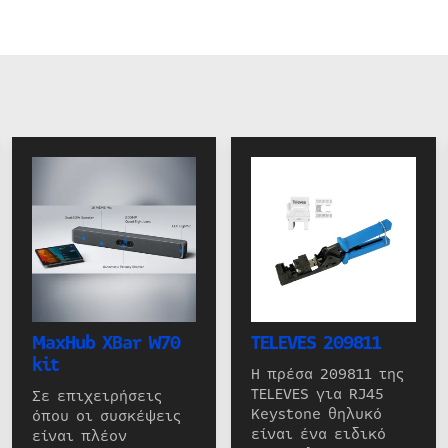
MaxHub XBar W70
TELEVES 209811
kit
Η πρέσα 209811 της
TELEVES για RJ45
Σε επιχειρήσεις
Keystone θηλυκό
όπου οι συσκέψεις
είναι ένα ειδικό
είναι πλέον