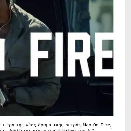
εμιέρα της νέας δραματικής σειράς Man On Fire,
και βασίζεται στη σειρά βιβλίων του A.J.