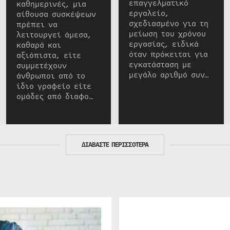
επαγγελματικό
καθημερινές, μια
εργαλείο,
αίθουσα συσκέψεων
σχεδιασμένο για τη
πρέπει να
μείωση του χρόνου
λειτουργεί άμεσα,
εργασίας, ειδικά
καθαρά και
όταν πρόκειται για
αξιόπιστα, είτε
εγκατάσταση με
συμμετέχουν
μεγάλο αριθμό συν…
άνθρωποι από το
ίδιο γραφείο είτε
ομάδες από διαφο…
ΔΙΑΒΑΣΤΕ ΠΕΡΙΣΣΟΤΕΡΑ