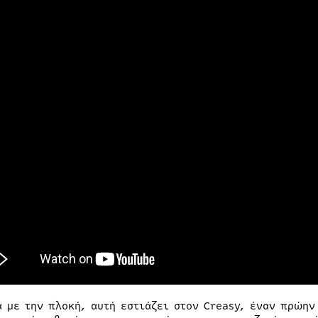
ά με την πλοκή, αυτή εστιάζει στον Creasy, έναν πρώη