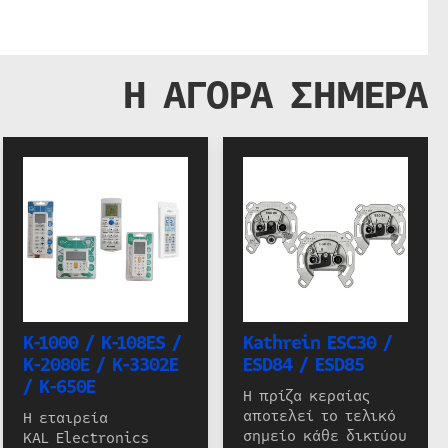
Η ΑΓΟΡΑ ΣΗΜΕΡΑ
K-1000 / K-108ES /
Kathrein ESC30 /
K-2080E / K-3302E
ESD84 / ESD85
/ K-650E
Η πρίζα κεραίας
αποτελεί το τελικό
Η εταιρεία
σημείο κάθε δικτύου
KAL Electronics