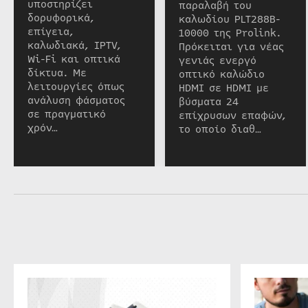
υποστηρίζει
παραλαβή του
δορυφορικά,
καλωδίου PLT288B-
επίγεια,
10000 της Prolink.
καλωδιακά, IPTV,
Πρόκειται για νέας
Wi-Fi και οπτικά
γενιάς ενεργό
δίκτυα. Με
οπτικό καλώδιο
λειτουργίες όπως
HDMI σε HDMI με
ανάλυση φάσματος
βύσματα 24
σε πραγματικό
επίχρυσων επαφών,
χρόν…
το οποίο διαθ…