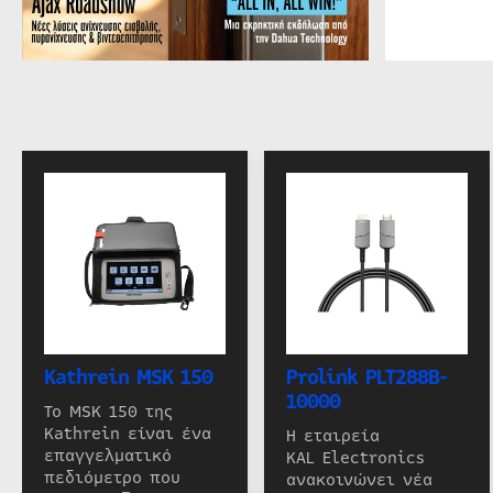
Kathrein MSK 150
Prolink PLT288B-
10000
Το MSK 150 της
Kathrein είναι ένα
Η εταιρεία
επαγγελματικό
KAL Electronics
πεδιόμετρο που
ανακοινώνει νέα