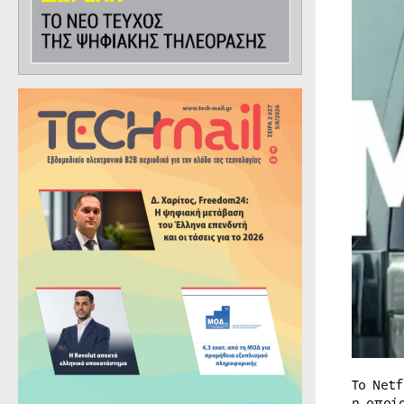
Το Net
η οποί