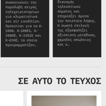
διανομής
ανακοινώνει την
τηλεοπτικού
παραλαβή σειράς
σήματος και
τηλεχειριστηρίων
επηρεάζει άμεσα
για κλιματιστικά
την ποιότητα λήψης.
και air condition.
Η σωστή επιλογή
Πρόκειται για τα K-
της εξασφαλίζει
1000, K-108ES, K-
αξιόπιστη μετάδοση,
2080E, K-3302E και
χαμηλές απώλειες
K-650E, τα οποία
και σ…
προγραμματίζον…
ΣΕ ΑΥΤΟ ΤΟ ΤΕΥΧΟΣ