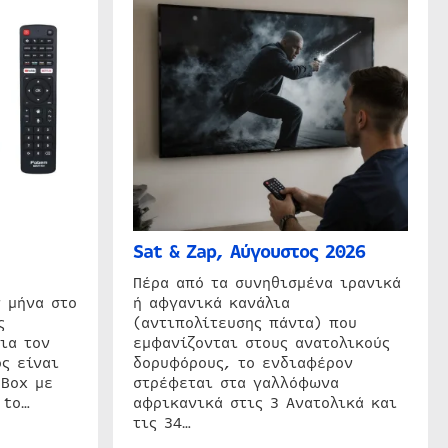
Sat & Zap, Αύγουστος 2026
η
Πέρα από τα συνηθισμένα ιρανικά
 μήνα στο
ή αφγανικά κανάλια
ς
(αντιπολίτευσης πάντα) που
ια τον
εμφανίζονται στους ανατολικούς
ς είναι
δορυφόρους, το ενδιαφέρον
 Box με
στρέφεται στα γαλλόφωνα
 to…
αφρικανικά στις 3 Ανατολικά και
τις 34…