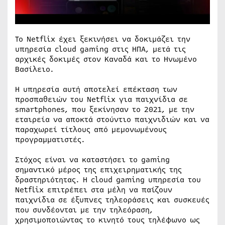
Το Netflix έχει ξεκινήσει να δοκιμάζει την
υπηρεσία cloud gaming στις ΗΠΑ, μετά τις
αρχικές δοκιμές στον Καναδά και το Ηνωμένο
Βασίλειο.
Η υπηρεσία αυτή αποτελεί επέκταση των
προσπαθειών του Netflix για παιχνίδια σε
smartphones, που ξεκίνησαν το 2021, με την
εταιρεία να αποκτά στούντιο παιχνιδιών και να
παραχωρεί τίτλους από μεμονωμένους
προγραμματιστές.
Στόχος είναι να καταστήσει το gaming
σημαντικό μέρος της επιχειρηματικής της
δραστηριότητας. Η cloud gaming υπηρεσία του
Netflix επιτρέπει στα μέλη να παίζουν
παιχνίδια σε έξυπνες τηλεοράσεις και συσκευές
που συνδέονται με την τηλεόραση,
χρησιμοποιώντας το κινητό τους τηλέφωνο ως