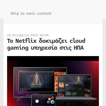
Skip to main content
18 Οκτωβρίου 2023 09:06
Το Netflix δοκιμάζει cloud
gaming υπηρεσία στις ΗΠΑ