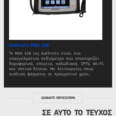
Kathrein MSK 150
Το MSK 150 της Kathrein είναι ένα
επαγγελματικό πεδιόμετρο που υποστηρίζει
δορυφορικά, επίγεια, καλωδιακά, IPTV, Wi-Fi
και οπτικά δίκτυα. Με λειτουργίες όπως
ανάλυση φάσματος σε πραγματικό χρόν…
ΔΙΑΒΑΣΤΕ ΠΕΡΙΣΣΟΤΕΡΑ
ΣΕ ΑΥΤΟ ΤΟ ΤΕΥΧΟΣ