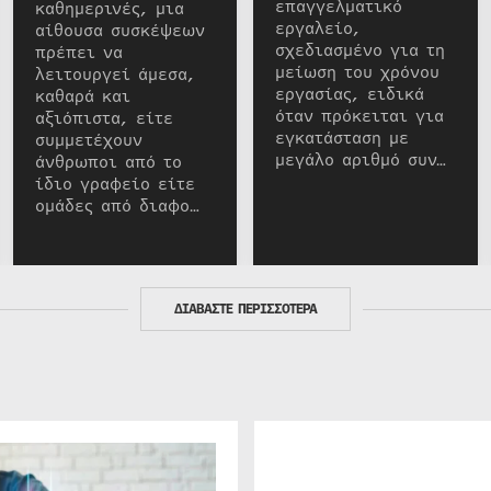
επαγγελματικό
καθημερινές, μια
εργαλείο,
αίθουσα συσκέψεων
σχεδιασμένο για τη
πρέπει να
μείωση του χρόνου
λειτουργεί άμεσα,
εργασίας, ειδικά
καθαρά και
όταν πρόκειται για
αξιόπιστα, είτε
εγκατάσταση με
συμμετέχουν
μεγάλο αριθμό συν…
άνθρωποι από το
ίδιο γραφείο είτε
ομάδες από διαφο…
ΔΙΑΒΑΣΤΕ ΠΕΡΙΣΣΟΤΕΡΑ