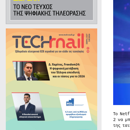
Το Net
2 να μ
της τα