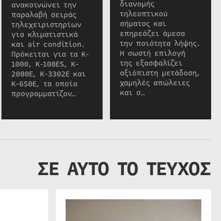
διανομής
ανακοινώνει την
τηλεοπτικού
παραλαβή σειράς
σήματος και
τηλεχειριστηρίων
επηρεάζει άμεσα
για κλιματιστικά
την ποιότητα λήψης.
και air condition.
Η σωστή επιλογή
Πρόκειται για τα K-
της εξασφαλίζει
1000, K-108ES, K-
αξιόπιστη μετάδοση,
2080E, K-3302E και
χαμηλές απώλειες
K-650E, τα οποία
και σ…
προγραμματίζον…
ΣΕ ΑΥΤΟ ΤΟ ΤΕΥΧΟΣ