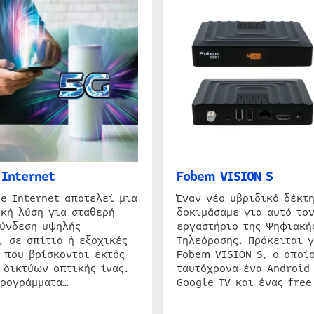
Internet
Fobem VISION S
e Internet αποτελεί μια
Έναν νέο υβριδικό δέκτ
κή λύση για σταθερή
δοκιμάσαμε για αυτό τον
σύνδεση υψηλής
εργαστήριο της Ψηφιακή
, σε σπίτια ή εξοχικές
Τηλεόρασης. Πρόκειται γ
 που βρίσκονται εκτός
Fobem VISION S, ο οποίο
 δικτύων οπτικής ίνας.
ταυτόχρονα ένα Android
προγράμματα…
Google TV και ένας free