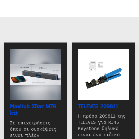
MaxHub XBar W70
TELEVES 209811
kit
Η πρέσα 209811 της
TELEVES για RJ45
Σε επιχειρήσεις
Keystone θηλυκό
όπου οι συσκέψεις
είναι ένα ειδικό
είναι πλέον