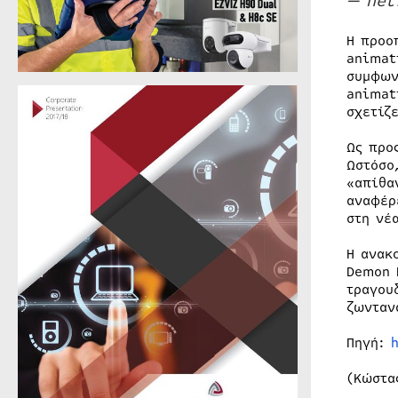
— net
Η προο
animat
συμφων
animat
σχετίζ
Ως προ
Ωστόσο
«απίθα
αναφέρ
στη νέ
Η ανακ
Demon 
τραγου
ζωνταν
Πηγή:
(Κώστα