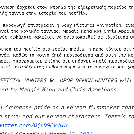
οίνωση έρχεται στον απόηχο της εξαιρετικής πορείας τη
λής ταινία στην ιστορία του Netflix.
α παραγωγή επιστρέφει η Sony Pictures Animation, ενώ
ργοί της αρχικής ταινίας, Maggie Kang και Chris Appel
 νέο κεφάλαιο καλείται να ανταποκριθεί σε ιδιαίτερα υ
ρτηση του Netflix στα social media, η Kang τόνισε ότι
ργός, καθώς το κοινό ζητά περισσότερα από αυτή την κο
ήρες. Υπογράμμισε επίσης ότι υπάρχει «πολύ περισσότε
ιστεί, εκφράζοντας ενθουσιασμό για τη συνέχεια και χα
OFFICIAL HUNTERS 💫 KPOP DEMON HUNTERS will 
ted by Maggie Kang and Chris Appelhans.
el immense pride as a Korean filmmaker tha
n story and our Korean characters. There’s s
witter.com/QjxD9CV4Hw