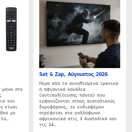
Sat & Zap, Αύγουστος 2026
η
Πέρα από τα συνηθισμένα ιρανικά
 μήνα στο
ή αφγανικά κανάλια
ς
(αντιπολίτευσης πάντα) που
ια τον
εμφανίζονται στους ανατολικούς
ς είναι
δορυφόρους, το ενδιαφέρον
 Box με
στρέφεται στα γαλλόφωνα
 to…
αφρικανικά στις 3 Ανατολικά και
τις 34…