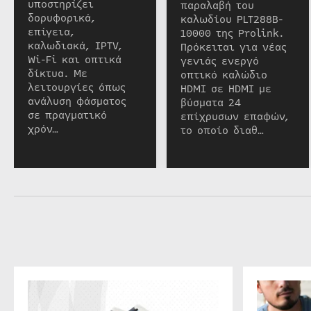
υποστηρίζει
παραλαβή του
δορυφορικά,
καλωδίου PLT288B-
επίγεια,
10000 της Prolink.
καλωδιακά, IPTV,
Πρόκειται για νέας
Wi-Fi και οπτικά
γενιάς ενεργό
δίκτυα. Με
οπτικό καλώδιο
λειτουργίες όπως
HDMI σε HDMI με
ανάλυση φάσματος
βύσματα 24
σε πραγματικό
επίχρυσων επαφών,
χρόν…
το οποίο διαθ…