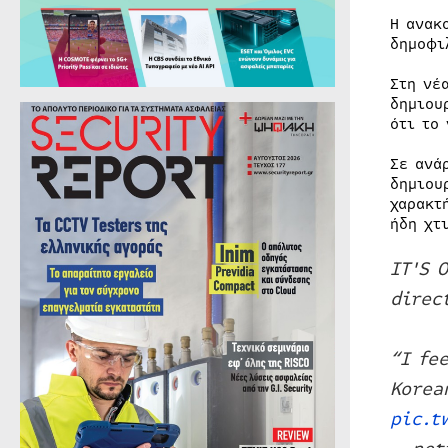
Η ανακ
δημοφι
Στη νέ
δημιου
ότι το
Σε ανά
δημιου
χαρακτ
ήδη χτ
IT'S 
direc
“I fe
Korea
pic.t