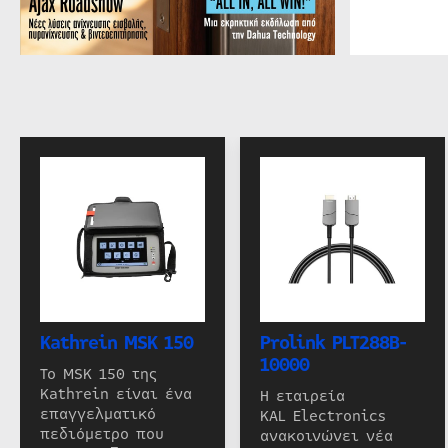
Kathrein MSK 150
Prolink PLT288B-
10000
Το MSK 150 της
Kathrein είναι ένα
Η εταιρεία
επαγγελματικό
KAL Electronics
πεδιόμετρο που
ανακοινώνει νέα