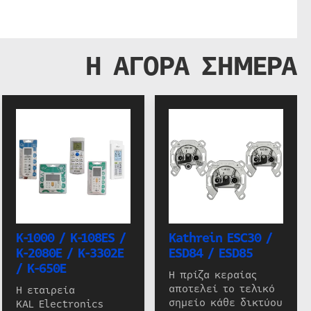
Η ΑΓΟΡΑ ΣΗΜΕΡΑ
K-1000 / K-108ES /
Kathrein ESC30 /
K-2080E / K-3302E
ESD84 / ESD85
/ K-650E
Η πρίζα κεραίας
αποτελεί το τελικό
Η εταιρεία
σημείο κάθε δικτύου
KAL Electronics