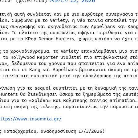
flix⁷ (@netflix)
March 12, 2026
πτική αυτή συνδέεται και με μια ευρύτερη συνεργασία 
ion. Σύμφωνα με το Variety, η νέα ταινία αποτελεί την
ίας συγγραφής και σκηνοθεσίας των Appelhans και Kang
ion. Το πλαίσιο της συμφωνίας αφήνει περιθώριο για 
εται με το KPop Demon Hunters, χωρίς ωστόσο να έχει 
ς το χρονοδιάγραμμα, το Variety επαναλαμβάνει μια αισ
, το Hollywood Reporter υιοθετεί πιο επιφυλακτική στά
νο», δεδομένου του χρόνου που απαιτείται για ένα anim
εται ότι οι Kang και Appelhans βρίσκονται ακόμη σε π
α ταινία πιο ουσιαστικά μετά την ολοκλήρωση της περι
οίνωση για το sequel συμπίπτει με τη δυναμική της ται
Hunters θα διεκδικήσει Όσκαρ τα ξημερώματα της Δευτέ
διού για το «Golden» και καλύτερης ταινίας animation.
ά στη σκηνή της τελετής, παρατείνοντας την παρουσία τ
https://www.insomnia.gr/
ς Παπαζαχαρίου, αναδημοσίευση 17/3/2026)