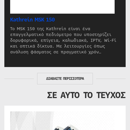
Kathrein MSK 150
Το MSK 150 της Kathrein είναι ένα
επαγγελματικό πεδιόμετρο που υποστηρίζει
δορυφορικά, επίγεια, καλωδιακά, IPTV, Wi-Fi
και οπτικά δίκτυα. Με λειτουργίες όπως
ανάλυση φάσματος σε πραγματικό χρόν…
ΔΙΑΒΑΣΤΕ ΠΕΡΙΣΣΟΤΕΡΑ
ΣΕ ΑΥΤΟ ΤΟ ΤΕΥΧΟΣ