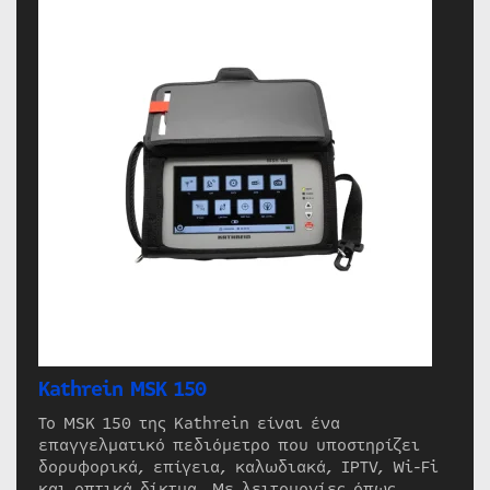
Kathrein MSK 150
Το MSK 150 της Kathrein είναι ένα
επαγγελματικό πεδιόμετρο που υποστηρίζει
δορυφορικά, επίγεια, καλωδιακά, IPTV, Wi-Fi
και οπτικά δίκτυα. Με λειτουργίες όπως