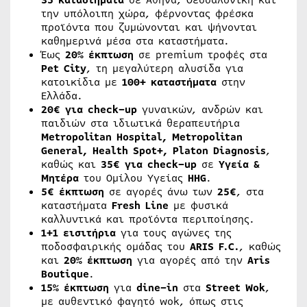
την υπόλοιπη χώρα, φέρνοντας φρέσκα
προϊόντα που ζυμώνονται και ψήνονται
καθημερινά μέσα στα καταστήματα.
Έως
20% έκπτωση
σε premium τροφές στα
Pet
City
, τη μεγαλύτερη αλυσίδα για
κατοικίδια με
100+ καταστήματα
στην
Ελλάδα.
20€ για
check
–
up
γυναικών, ανδρών και
παιδιών στα ιδιωτικά θεραπευτήρια
Metropolitan
Hospital
,
Metropolitan
General
,
Health
Spot
+,
Platon
Diagnosis
,
καθώς και
35€ για
check
–
up
σε
Υγεία &
Μητέρα
του Ομίλου Υγείας
HHG
.
5€ έκπτωση
σε αγορές άνω των
25€
, στα
καταστήματα
Fresh
Line
με φυσικά
καλλυντικά και προϊόντα περιποίησης.
1+1 εισιτήρια
για τους αγώνες της
ποδοσφαιρικής ομάδας του
ARIS
F
.
C
.
, καθώς
και
20% έκπτωση
για αγορές από την
Aris
Boutique
.
15% έκπτωση
για
dine
–
in
στα
Street
Wok
,
με αυθεντικό φαγητό wok, όπως στις