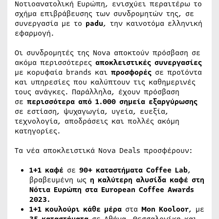
Νοτιοανατολική Ευρώπη, ενισχύει περαιτέρω το
σχήμα επιβράβευσης των συνδρομητών της, σε
συνεργασία με το
padu
, την καινοτόμα ελληνική
εφαρμογή.
Οι συνδρομητές της Nova αποκτούν πρόσβαση σε
ακόμα περισσότερες
αποκλειστικές συνεργασίες
με κορυφαία brands και
προσφορές
σε προϊόντα
και υπηρεσίες που καλύπτουν τις καθημερινές
τους ανάγκες. Παράλληλα, έχουν πρόσβαση
σε
περισσότερα από 1.000 σημεία εξαργύρωσης
σε εστίαση, ψυχαγωγία, υγεία, ευεξία,
τεχνολογία, αποδράσεις και πολλές ακόμη
κατηγορίες.
Τα νέα αποκλειστικά Nova Deals προσφέρουν:
1+1 καφέ
σε
90+ καταστήματα
Coffee
Lab
,
βραβευμένη ως
η καλύτερη αλυσίδα καφέ στη
Νότια Ευρώπη σ
τα European Coffee Awards
2023.
1+1 κουλούρι κάθε μέρα
στα
Mon
Kooloor
, με
35 καταστήματα
σε Αθήνα, Θεσσαλονίκη και