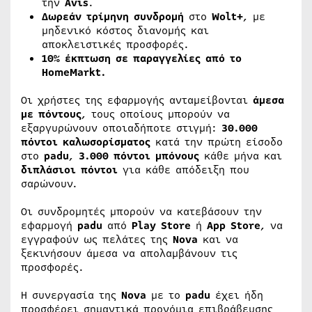
την
Avis
.
Δωρεάν τρίμηνη συνδρομή
στο
Wolt
+
, με
μηδενικό κόστος διανομής και
αποκλειστικές προσφορές.
10% έκπτωση σε παραγγελίες από το
HomeMarkt
.
Οι χρήστες της εφαρμογής ανταμείβονται
άμεσα
με πόντους
, τους οποίους μπορούν να
εξαργυρώνουν οποιαδήποτε στιγμή:
30.000
πόντοι καλωσορίσματος
κατά την πρώτη είσοδο
στο
padu
,
3.000 πόντοι μπόνους
κάθε μήνα και
διπλάσιοι πόντοι
για κάθε απόδειξη που
σαρώνουν.
Οι συνδρομητές μπορούν να κατεβάσουν την
εφαρμογή
padu
από
Play
Store
ή
App
Store
, να
εγγραφούν ως πελάτες της
Nova
και να
ξεκινήσουν άμεσα να απολαμβάνουν τις
προσφορές.
Η συνεργασία της
Nova
με το
padu
έχει ήδη
προσφέρει σημαντικά προνόμια επιβράβευσης