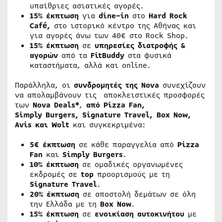
υπαίθριες ασιατικές αγορές.
15% έκπτωση
για
dine
–
in
στο
Hard
Rock
Caf
é,
στο ιστορικό κέντρο της Αθήνας και
για αγορές άνω των 40€ στο Rock Shop.
15% έκπτωση
σε
υπηρεσίες διατροφής &
αγορών
από τα
FitBuddy
στα φυσικά
καταστήματα, αλλά και online.
Παράλληλα, οι
συνδρομητές της Nova
συνεχίζουν
να απολαμβάνουν τις αποκλειστικές προσφορές
των
Nova Deals*
,
από Pizza Fan,
Simply Burgers, Signature Travel, Box Now,
Avis και Wolt
και συγκεκριμένα:
5€ έκπτωση
σε κάθε παραγγελία από
Pizza
Fan
και
Simply
Burgers
.
10% έκπτωση
σε ομαδικές οργανωμένες
εκδρομές σε
top
προορισμούς με τη
Signature
Travel
.
20% έκπτωση
σε αποστολή δεμάτων σε όλη
την Ελλάδα με τη
Box
Now
.
15% έκπτωση
σε
ενοικίαση αυτοκινήτου
με