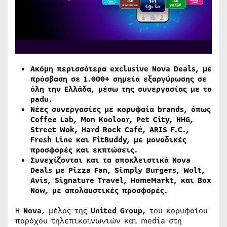
Ακόμη περισσότερα
exclusive
Nova Deals, με
πρόσβαση σε 1.000+ σημεία εξαργύρωσης σε
όλη την Ελλάδα, μέσω της συνεργασίας με το
padu.
Νέες συνεργασίες με κορυφαία
brands
, όπως
Coffee
Lab
,
Mon
Kooloor
,
Pet
City
,
HHG
,
Street
Wok
,
Hard
Rock
Caf
é,
ARIS
F
.
C
.,
Fresh
Line
και
FitBuddy
, με μοναδικές
προσφορές και εκπτώσεις.
Συνεχίζονται και τα αποκλειστικά
Nova
Deals
με
Pizza
Fan
,
Simply
Burgers
,
Wolt
,
Avis
,
Signature
Travel
,
HomeMarkt
, και
Box
Now
, με απολαυστικές προσφορές.
Η
Nova
, μέλος της
United Group,
του κορυφαίου
παρόχου τηλεπικοινωνιών και media στη