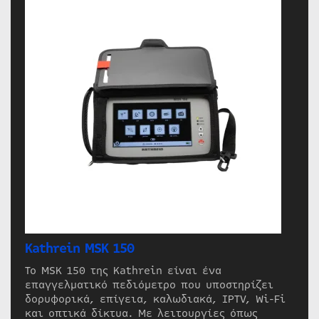
Kathrein MSK 150
Το MSK 150 της Kathrein είναι ένα
επαγγελματικό πεδιόμετρο που υποστηρίζει
δορυφορικά, επίγεια, καλωδιακά, IPTV, Wi-Fi
και οπτικά δίκτυα. Με λειτουργίες όπως