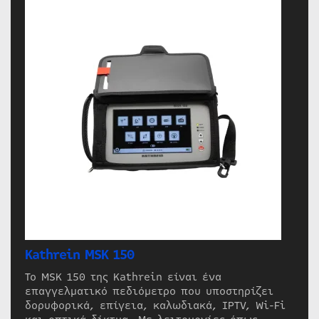
Kathrein MSK 150
Το MSK 150 της Kathrein είναι ένα
επαγγελματικό πεδιόμετρο που υποστηρίζει
δορυφορικά, επίγεια, καλωδιακά, IPTV, Wi-Fi