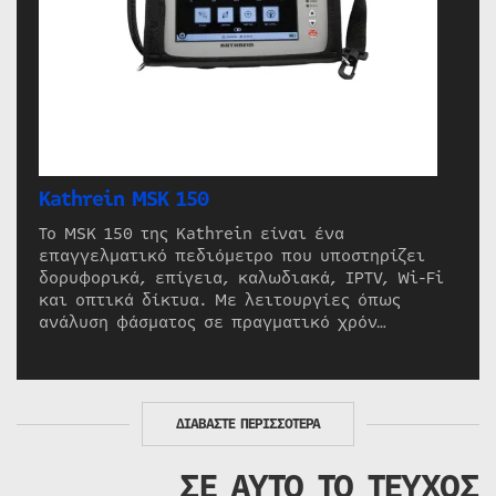
Kathrein MSK 150
Το MSK 150 της Kathrein είναι ένα
επαγγελματικό πεδιόμετρο που υποστηρίζει
δορυφορικά, επίγεια, καλωδιακά, IPTV, Wi-Fi
και οπτικά δίκτυα. Με λειτουργίες όπως
ανάλυση φάσματος σε πραγματικό χρόν…
ΔΙΑΒΑΣΤΕ ΠΕΡΙΣΣΟΤΕΡΑ
ΣΕ ΑΥΤΟ ΤΟ ΤΕΥΧΟΣ