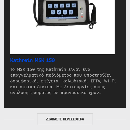
Kathrein MSK 150
Το MSK 150 της Kathrein είναι ένα
επαγγελματικό πεδιόμετρο που υποστηρίζει
δορυφορικά, επίγεια, καλωδιακά, IPTV, Wi-Fi
και οπτικά δίκτυα. Με λειτουργίες όπως
ανάλυση φάσματος σε πραγματικό χρόν…
ΔΙΑΒΑΣΤΕ ΠΕΡΙΣΣΟΤΕΡΑ